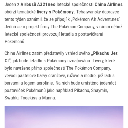
Jeden z
Airbusů A321neo
letecké společnosti
China Airlines
obdrží tematické
livery s Pokémony
. Tchajwanský dopravce
tento týden oznámil, že se připojí k „Pokémon Air Adventures“.
Jedná se o projekt firmy The Pokémon Company, v rámci něhož
letecké společnosti provozují letadla s postavičkami
Pokemonů.
China Airlines zatím představily vzhled svého
„Pikachu Jet
CI“
, jak bude letadlo s Pokémony označováno. Livery, které
bylo navrženo přímo společností The Pokémon Company,
vévodí pastelové barvy oranžové, ružové a modré, jež ladí s
barvami a logem aerolinie. Na nich bude umístěno jedenáct
postaviček Pokémonů jako například Pikachu, Shaymin,
Swablu, Togekiss a Munna.