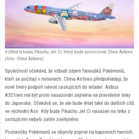
Vzhled letounu Pikachu Jet CI, který bude provozovat China Airlines
(foto: China Airlines)
Společnost očekává, že vzbudí zájem fanoušků Pokémonů,
kteří se počítají v milionech. China Airlines předpokládají, že
nové livery podpoří návrat cestujících do letadel. Airbus
A321neo má být proto nasazován zejména na pravidelné linky
do Japonska. Očekává se, že ale bude létat také do dalších cílů
ve východní Asii. Kdy bude Pikachu Jet CI nasazen na linky s
cestujícími nebylo zatím zveřejněno.
Postavičky Pokémonů se objevily poprvé na kapesních herních