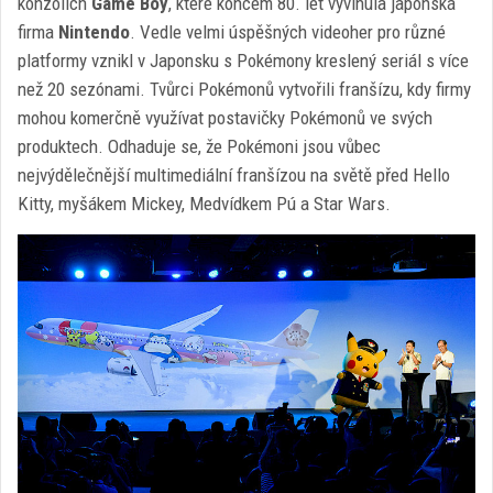
konzolích
Game Boy
, které koncem 80. let vyvinula japonská
firma
Nintendo
. Vedle velmi úspěšných videoher pro různé
platformy vznikl v Japonsku s Pokémony kreslený seriál s více
než 20 sezónami. Tvůrci Pokémonů vytvořili franšízu, kdy firmy
mohou komerčně využívat postavičky Pokémonů ve svých
produktech. Odhaduje se, že Pokémoni jsou vůbec
nejvýdělečnější multimediální franšízou na světě před Hello
Kitty, myšákem Mickey, Medvídkem Pú a Star Wars.