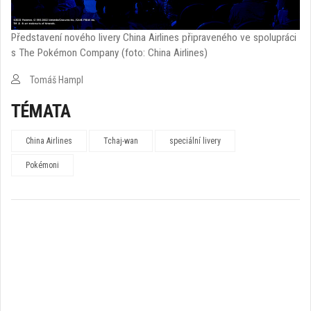
Představení nového livery China Airlines připraveného ve spolupráci
s The Pokémon Company (foto: China Airlines)
Tomáš Hampl
TÉMATA
China Airlines
Tchaj-wan
speciální livery
Pokémoni