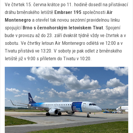
Ve čtvrtek 15. června krátce po 11. hodině dosedl na přistávací
dráhu brněnského letiště
Embraer 195
společnosti
Air
Montenegro
a otevřel tak novou sezónní pravidelnou linku
spojující
Brno s černohorským letoviskem Tivat
. Spojení
bude v provozu až do 23. září dvakrát týdně vždy ve čtvrtek a v
sobotu. Ve čtvrtky letoun Air Montenegro odlétá ve 12:00 a v
Tivatu přistává ve 13:20. V soboty je pak odlet z brněnského
letiště již v 9:00 s příletem do Tivatu v 10:20.