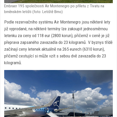
Embraer 195 společnosti Air Montenegro po příletu z Tivatu na
brněnském letišti (foto: Letiště Brno)
Podle rezervačního systému Air Montenegro jsou některé lety
již vyprodané, na některé termíny lze zakoupit jednosměrnou
letenku za ceny od 118 eur (2800 korun), přičemž v ceně je již
přeprava zapsaného zavazadla do 23 kilogramů. V byznys třídě
začínají ceny letenek aktuálně na 265 eurech (6310 korun),
přičemž cestující si může vzít s sebou dvě zavazadla do 23
kilogramů.