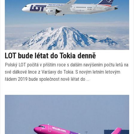
LOT bude létat do Tokia denně
Polský LOT počítá v příštím roce s dalším navýšením počtu letů na
své dálkové lince z Varšavy do Tokia. S novým letním letovým
řádem 2019 bude společnost nově létat do …