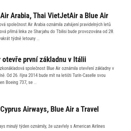
 Air Arabia, Thai VietJetAir a Blue Air
vá společnost Air Arabia oznámila zahájení pravidelných letů
ová přímá linka ze Sharjahu do Tbilisi bude provozována od 28.
vakrát týdně letouny …
 otevře první základnu v Itálii
zkonákladová společnost Blue Air oznámila otevření základny v
íně. Od 26. října 2014 bude mít na letišti Turín-Caselle svou
den Boeing 737, se …
 Cyprus Airways, Blue Air a Travel
ys minulý týden oznámily, že uzavřely s American Airlines