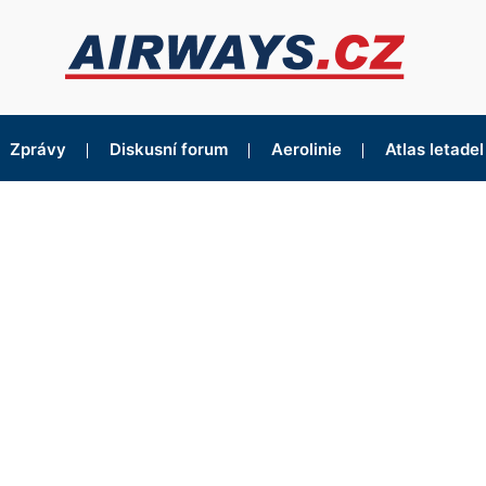
Zprávy
Diskusní forum
Aerolinie
Atlas letadel