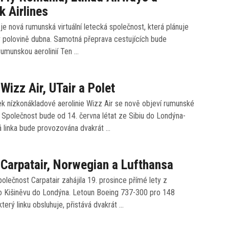
 Airlines
je nová rumunská virtuální letecká společnost, která plánuje
 v polovině dubna. Samotná přeprava cestujících bude
rumunskou aerolinií Ten …
 Wizz Air, UTair a Polet
k nízkonákladové aerolinie Wizz Air se nově objeví rumunské
 Společnost bude od 14. června létat ze Sibiu do Londýna-
á linka bude provozována dvakrát …
 Carpatair, Norwegian a Lufthansa
lečnost Carpatair zahájila 19. prosince přímé lety z
 Kišiněvu do Londýna. Letoun Boeing 737-300 pro 148
který linku obsluhuje, přistává dvakrát …