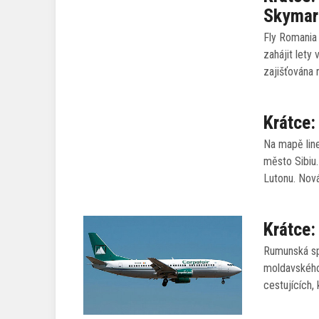
Skymark
Fly Romania 
zahájit lety
zajišťována 
Krátce:
Na mapě line
město Sibiu.
Lutonu. Nov
Krátce:
Rumunská spo
moldavského
cestujících, 