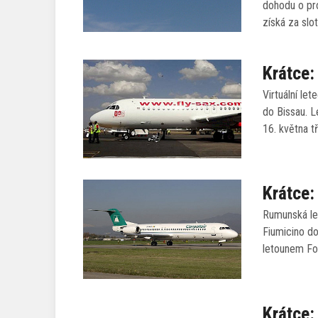
dohodu o pr
získá za slo
Krátce:
Virtuální le
do Bissau. 
16. května 
Krátce:
Rumunská le
Fiumicino d
letounem Fo
Krátce: