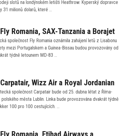
odeji slotů na londýnském letišti Heathrow. Kyperský dopravce
ty 31 milionů dolarů, které …
 Fly Romania, SAX-Tanzania a Borajet
tecká společnost Fly Romania oznámila zahájení letů z Lisabonu
Lety mezi Portugalskem a Guinea-Bissau budou provozovány od
třikrát týdně letounem MD-83 …
 Carpatair, Wizz Air a Royal Jordanian
tecká společnost Carpatair bude od 25. dubna létat z Říma-
o polského města Lublin. Linka bude provozována dvakrát týdně
kker 100 pro 100 cestujících. …
 Fly Romania, Etihad Airways a