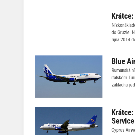
Krátce:
Nízkonáklado
do Gruzie. N
října 2014 d
Blue Air
Rumunská ní
italském Tur
základnu je
Krátce:
Service
Cyprus Airwa