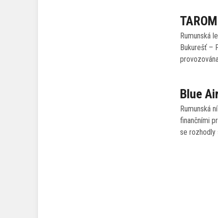
TAROM o
Rumunská le
Bukurešť – P
provozována 
Blue Ai
Rumunská ní
finančními p
se rozhodly