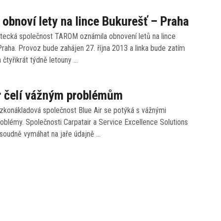
bnoví lety na lince Bukurešť – Praha
tecká společnost TAROM oznámila obnovení letů na lince
raha. Provoz bude zahájen 27. října 2013 a linka bude zatím
čtyřikrát týdně letouny …
r čelí vážným problémům
zkonákladová společnost Blue Air se potýká s vážnými
roblémy. Společnosti Carpatair a Service Excellence Solutions
 soudně vymáhat na jaře údajně …