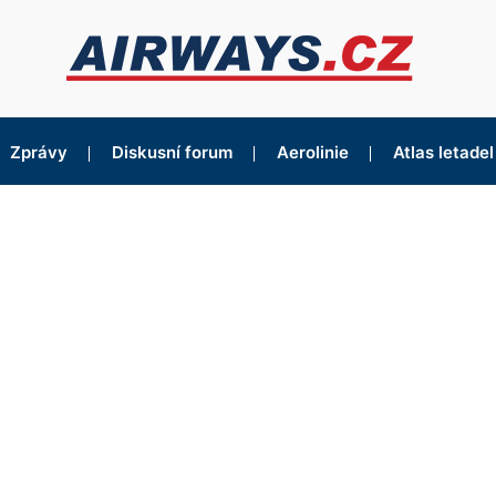
Zprávy
Diskusní forum
Aerolinie
Atlas letadel