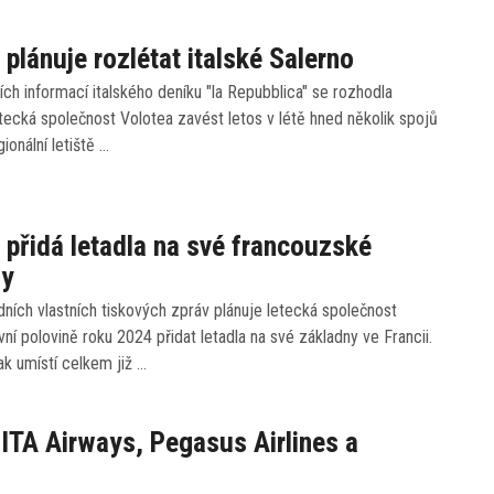
 plánuje rozlétat italské Salerno
ch informací italského deníku "la Repubblica" se rozhodla
tecká společnost Volotea zavést letos v létě hned několik spojů
gionální letiště …
 přidá letadla na své francouzské
ny
ních vlastních tiskových zpráv plánuje letecká společnost
vní polovině roku 2024 přidat letadla na své základny ve Francii.
k umístí celkem již …
 ITA Airways, Pegasus Airlines a
a