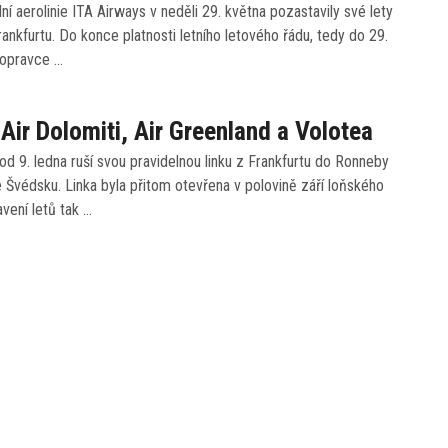
dní aerolinie ITA Airways v neděli 29. května pozastavily své lety
ankfurtu. Do konce platnosti letního letového řádu, tedy do 29.
dopravce …
 Air Dolomiti, Air Greenland a Volotea
 od 9. ledna ruší svou pravidelnou linku z Frankfurtu do Ronneby
 Švédsku. Linka byla přitom otevřena v polovině září loňského
avení letů tak …