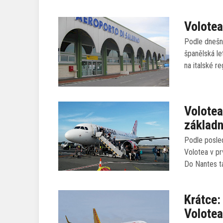
Volotea
Podle dnešní
španělská le
na italské re
Volotea
základ
Podle posled
Volotea v pr
Do Nantes ta
Krátce:
Volote