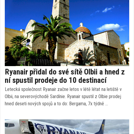
Ryanair přidal do své sítě Olbii a hned z
ní spustil prodeje do 10 destinací
Letecká společnost Ryanair začne letos v létě létat na letiště v
Olbii, na severovýchodě Sardínie. Ryanair spustil z Olbie prodej
hned deseti nových spojů a to do: Bergama, 7x týdně …