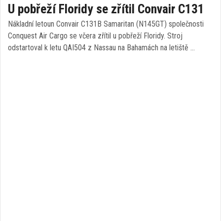
U pobřeží Floridy se zřítil Convair C131
Nákladní letoun Convair C131B Samaritan (N145GT) společnosti
Conquest Air Cargo se včera zřítil u pobřeží Floridy. Stroj
odstartoval k letu QAI504 z Nassau na Bahamách na letiště …