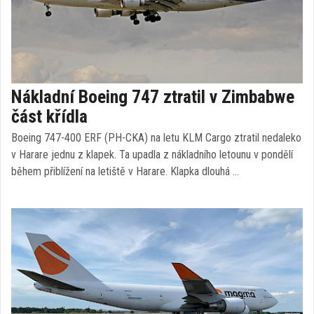
Nákladní Boeing 747 ztratil v Zimbabwe
část křídla
Boeing 747-400 ERF (PH-CKA) na letu KLM Cargo ztratil nedaleko
v Harare jednu z klapek. Ta upadla z nákladního letounu v pondělí
během přiblížení na letiště v Harare. Klapka dlouhá …