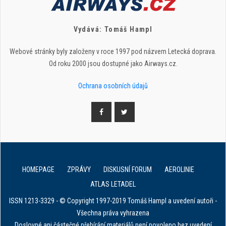
Vydává: Tomáš Hampl
Webové stránky byly založeny v roce 1997 pod názvem Letecká doprava.
Od roku 2000 jsou dostupné jako Airways.cz.
Ochrana osobních údajů
HOMEPAGE
ZPRÁVY
DISKUSNÍ FORUM
AEROLINIE
ATLAS LETADEL
ISSN 1213-3329 - © Copyright 1997-2019 Tomáš Hampl a uvedení autoři -
Všechna práva vyhrazena
Doslovné ani částečné přebírání materiálů není povoleno bez uvedení