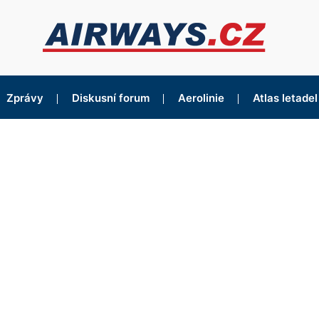
Zprávy
Diskusní forum
Aerolinie
Atlas letadel