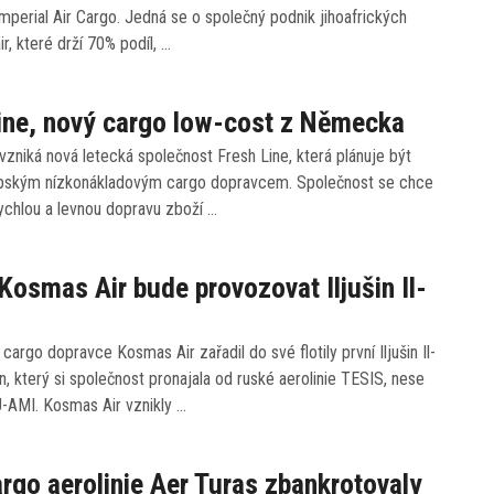
mperial Air Cargo. Jedná se o společný podnik jihoafrických
air, které drží 70% podíl, …
ine, nový cargo low-cost z Německa
niká nová letecká společnost Fresh Line, která plánuje být
pským nízkonákladovým cargo dopravcem. Společnost se chce
ychlou a levnou dopravu zboží …
Kosmas Air bude provozovat Iljušin Il-
cargo dopravce Kosmas Air zařadil do své flotily první Iljušin Il-
, který si společnost pronajala od ruské aerolinie TESIS, nese
U-AMI. Kosmas Air vznikly …
argo aerolinie Aer Turas zbankrotovaly