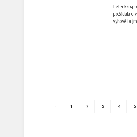
Letecká spol
požádala o v
vyhověl a j
<
1
2
3
4
5