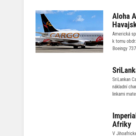
Aloha A
Havajs
Americká spo
k tomu obdrž
Boeingy 737-
SriLank
SriLankan Ca
nákladní cha
linkami mate
Imperia
Afriky
V Jihoafrick