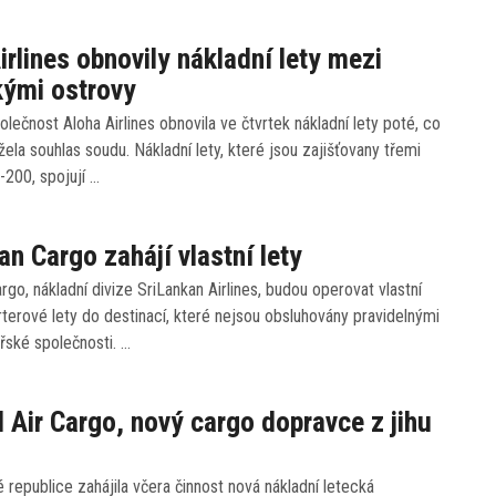
irlines obnovily nákladní lety mezi
kými ostrovy
lečnost Aloha Airlines obnovila ve čtvrtek nákladní lety poté, co
ela souhlas soudu. Nákladní lety, které jsou zajišťovany třemi
200, spojují …
an Cargo zahájí vlastní lety
rgo, nákladní divize SriLankan Airlines, budou operovat vlastní
rterové lety do destinací, které nejsou obsluhovány pravidelnými
řské společnosti. …
l Air Cargo, nový cargo dopravce z jihu
é republice zahájila včera činnost nová nákladní letecká