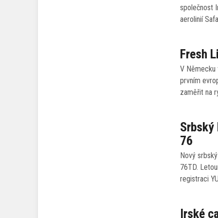
společnost I
aerolinií Saf
Fresh L
V Německu vz
prvním evro
zaměřit na r
Srbský 
76
Nový srbský 
76TD. Letoun
registraci Y
Irské c