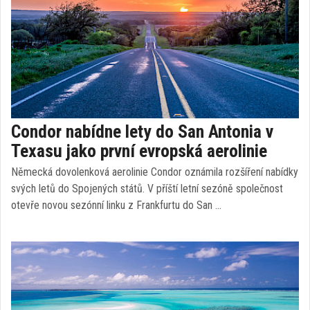
Condor nabídne lety do San Antonia v
Texasu jako první evropská aerolinie
Německá dovolenková aerolinie Condor oznámila rozšíření nabídky
svých letů do Spojených států. V příští letní sezóně společnost
otevře novou sezónní linku z Frankfurtu do San …