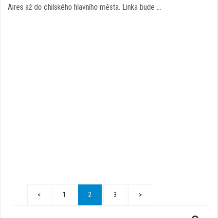
Aires až do chilského hlavního města. Linka bude …
<
1
2
3
>