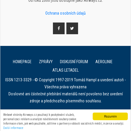
Od roku 2000 jsou dostupné jako Airways.cz.
Ochrana osobních údajů
HOMEPAGE
ZPRÁVY
DISKUSNÍ FORUM
AEROLINIE
ATLAS LETADEL
ISSN 1213-3329 - © Copyright 1997-2019 Tomáš Hampl a uvedení autoři -
Všechna práva vyhrazena
Doslovné ani částečné přebírání materiálů není povoleno bez uvedení
zdroje a předchozího písemného souhlasu.
E. in ART for african IVF clinics
Webové stránky Airways.cz používají k poskytování služeb,
Rozumím
personalizaci reklam a analýze návštěvnosti soubory cookie.
Zařízení na stahování dat z tachografu
Informace o tom, jak web používáte, sdílíme s partnery v oblasti sociálních médií, inzerce a analýz.
Další informace