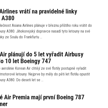
irlines vrátí na pravidelné linky
y A380
ečnost Asiana Airlines plánuje v březnu příštího roku vrátit do
usy A380. Jihokorejský dopravce nasadí tyto letouny na své
inky ze Soulu do Frankfurtu …
Air plánují do 5 let vyřadit Airbusy
o 10 let Boeingy 747
 aerolinie Korean Air chtějí ze své flotily postupně vyřadit
motorové letouny. Nejprve by měly do pěti let flotilu opustit
usy A380. Do deseti let se …
é Air Premia mají první Boeing 787
ner