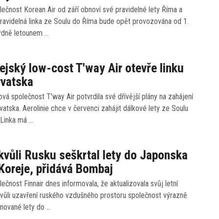
ečnost Korean Air od září obnoví své pravidelné lety Říma a
ravidelná linka ze Soulu do Říma bude opět provozována od 1.
 týdně letounem …
ejský low-cost T′way Air otevře linku
rvatska
vá společnost T′way Air potvrdila své dřívější plány na zahájení
vatska. Aerolinie chce v červenci zahájit dálkové lety ze Soulu
 Linka má …
 kvůli Rusku seškrtal lety do Japonska
 Koreje, přidává Bombaj
ečnost Finnair dnes informovala, že aktualizovala svůj letní
Kvůli uzavření ruského vzdušného prostoru společnost výrazně
ánované lety do …