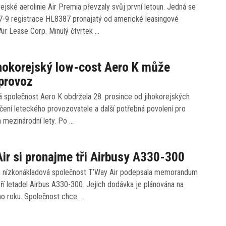
ejské aerolinie Air Premia převzaly svůj první letoun. Jedná se
7-9 registrace HL8387 pronajatý od americké leasingové
Air Lease Corp. Minulý čtvrtek …
hokorejský low-cost Aero K může
 provoz
á společnost Aero K obdržela 28. prosince od jihokorejských
ení leteckého provozovatele a další potřebná povolení pro
 a mezinárodní lety. Po …
ir si pronajme tři Airbusy A330-300
á nízkonákladová společnost T’Way Air podepsala memorandum
ří letadel Airbus A330-300. Jejich dodávka je plánována na
ho roku. Společnost chce …