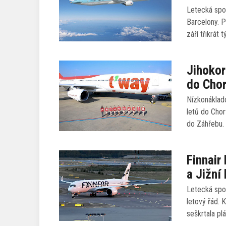
Letecká spol
Barcelony. P
září třikrát
Jihokor
do Cho
Nízkonáklado
letů do Chor
do Záhřebu.
Finnair
a Jižní
Letecká spol
letový řád. 
seškrtala pl