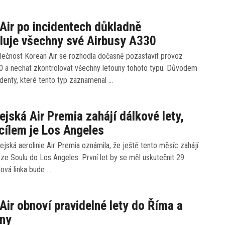
Air po incidentech důkladně
luje všechny své Airbusy A330
lečnost Korean Air se rozhodla dočasně pozastavit provoz
0 a nechat zkontrolovat všechny letouny tohoto typu. Důvodem
identy, které tento typ zaznamenal …
ejská Air Premia zahájí dálkové lety,
cílem je Los Angeles
ejská aerolinie Air Premia oznámila, že ještě tento měsíc zahájí
 ze Soulu do Los Angeles. První let by se měl uskutečnit 29.
Nová linka bude …
Air obnoví pravidelné lety do Říma a
ony