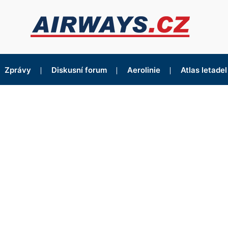
Zprávy
Diskusní forum
Aerolinie
Atlas letadel