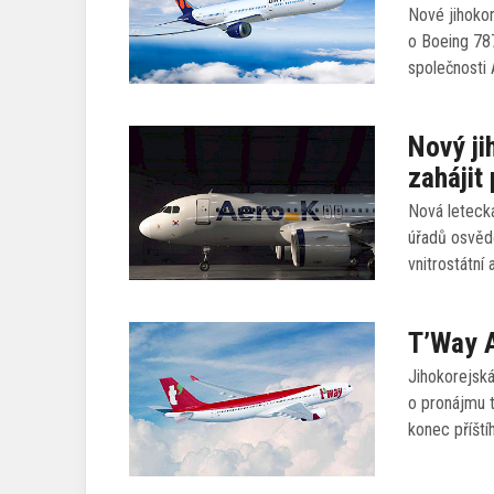
Nové jihokor
o Boeing 78
společnosti 
Nový ji
zahájit
Nová leteck
úřadů osvědč
vnitrostátní
T’Way A
Jihokorejsk
o pronájmu t
konec příští