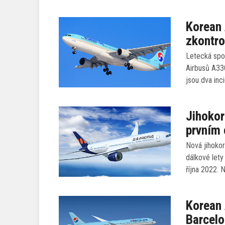
Korean 
zkontro
Letecká spo
Airbusů A33
jsou dva inc
Jihokor
prvním 
Nová jihokor
dálkové lety
října 2022. 
Korean 
Barcel