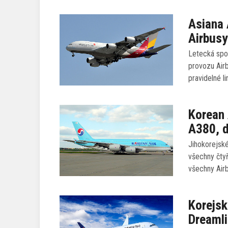
Asiana A
Airbus
Letecká spol
provozu Airb
pravidelné l
Korean 
A380, d
Jihokorejské
všechny čtyř
všechny Airb
Korejsk
Dreamli