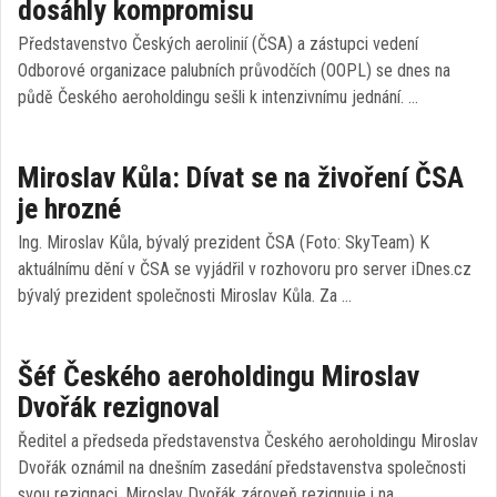
dosáhly kompromisu
Představenstvo Českých aerolinií (ČSA) a zástupci vedení
Odborové organizace palubních průvodčích (OOPL) se dnes na
půdě Českého aeroholdingu sešli k intenzivnímu jednání. …
Miroslav Kůla: Dívat se na živoření ČSA
je hrozné
Ing. Miroslav Kůla, bývalý prezident ČSA (Foto: SkyTeam) K
aktuálnímu dění v ČSA se vyjádřil v rozhovoru pro server iDnes.cz
bývalý prezident společnosti Miroslav Kůla. Za …
Šéf Českého aeroholdingu Miroslav
Dvořák rezignoval
Ředitel a předseda představenstva Českého aeroholdingu Miroslav
Dvořák oznámil na dnešním zasedání představenstva společnosti
svou rezignaci. Miroslav Dvořák zároveň rezignuje i na …