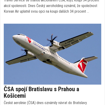
Travel Service se stanou akcionářem ČSA, když koupí 34 procent
akcií spolenosti. Dnes Český aeroholding oznámil, že společnost
Korean Air uplatnil svou opci na koupi dalších 34 procent …
ČSA spojí Bratislavu s Prahou a
Košicemi
České aerolinie (ČSA) dnes oznámily návrat do Bratislavy.