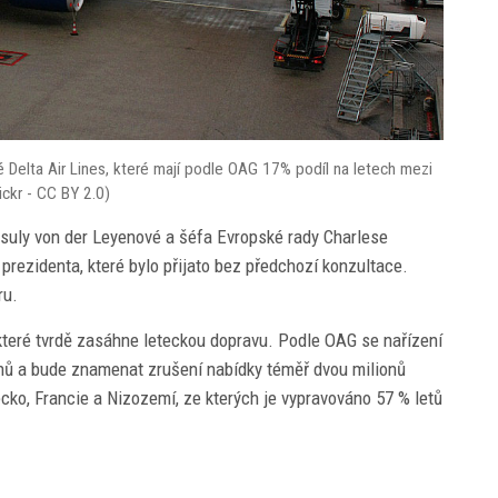
 Delta Air Lines, které mají podle OAG 17% podíl na letech mezi
ckr - CC BY 2.0)
suly von der Leyenové a šéfa Evropské rady Charlese
rezidenta, které bylo přijato bez předchozí konzultace.
ru.
které tvrdě zasáhne leteckou dopravu. Podle OAG se nařízení
dnů a bude znamenat zrušení nabídky téměř dvou milionů
ko, Francie a Nizozemí, ze kterých je vypravováno 57 % letů