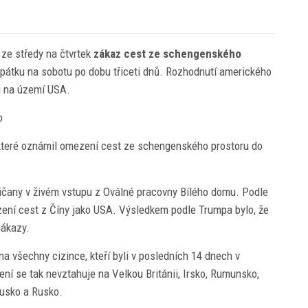
 ze středy na čtvrtek
zákaz cest ze schengenského
z pátku na sobotu po dobu třiceti dnů. Rozhodnutí amerického
u na území USA.
o
které oznámil omezení cest ze schengenského prostoru do
čany v živém vstupu z Oválné pracovny Bílého domu. Podle
ezení cest z Číny jako USA. Výsledkem podle Trumpa bylo, že
nákazy.
na všechny cizince, kteří byli v posledních 14 dnech v
í se tak nevztahuje na Velkou Británii, Irsko, Rumunsko,
rusko a Rusko.