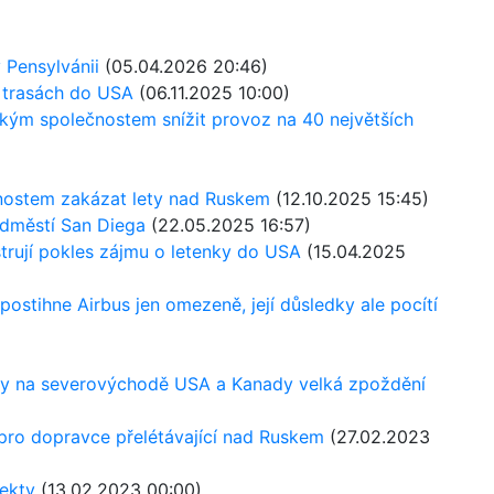
v Pensylvánii
(05.04.2026 20:46)
3 trasách do USA
(06.11.2025 10:00)
ckým společnostem snížit provoz na 40 největších
nostem zakázat lety nad Ruskem
(12.10.2025 15:45)
ředměstí San Diega
(22.05.2025 16:57)
strují pokles zájmu o letenky do USA
(15.04.2025
stihne Airbus jen omezeně, její důsledky ale pocítí
 lety na severovýchodě USA a Kanady velká zpoždění
 pro dopravce přelétávající nad Ruskem
(27.02.2023
ekty
(13.02.2023 00:00)