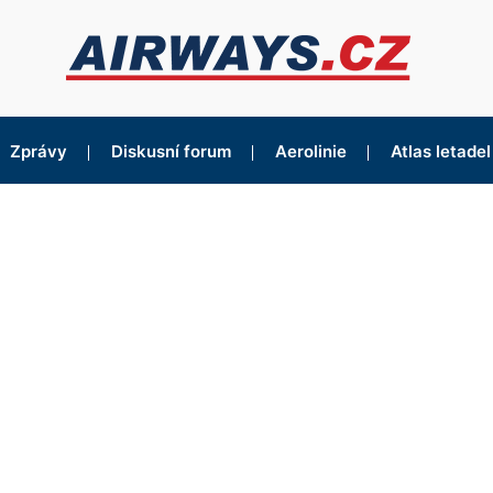
Zprávy
Diskusní forum
Aerolinie
Atlas letadel