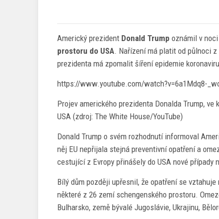
Americký prezident
Donald Trump
oznámil v noci
prostoru do USA
. Nařízení má platit od půlnoci 
prezidenta má zpomalit šíření epidemie koronavir
https://www.youtube.com/watch?v=6a1Mdq8-_w
Projev amerického prezidenta Donalda Trump, ve 
USA (zdroj: The White House/YouTube)
Donald Trump o svém rozhodnutí informoval Ameri
něj EU nepřijala stejná preventivní opatření a om
cestující z Evropy přinášely do USA nové případy 
Bílý dům později upřesnil, že opatření se vztahuje 
některé z 26 zemí schengenského prostoru. Omezen
Bulharsko, země bývalé Jugoslávie, Ukrajinu, Bělo