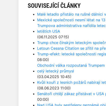
SOUVISEJÍCÍ ČLÁNKY
Malé letadlo přistálo na rušné dálnici 
Mexické společnosti nesmí létat na 1
Trumpova administrativa nařídila lete
letištích USA
(06.11.2025 07:15)
Trump chce čínským leteckým společ
Letoun Cessna Citation se zřítil na p
Trump-efekt: letecké společnosti regi
08:00)
Obchodní válka rozpoutaná Trumpem po
celý letecký průmysl
(03.04.2025 10:45)
Kvůli kouři z lesních požárů nabírají
(08.06.2023 11:00)
Senátoři chtějí zákaz přistávat v USA
00:00)
Nad USA byly sestřeleny neznámé obj