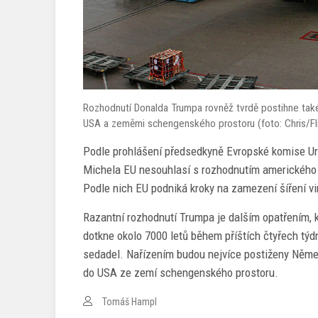
Rozhodnutí Donalda Trumpa rovněž tvrdě postihne také
USA a zeměmi schengenského prostoru (foto: Chris/Fli
Podle prohlášení předsedkyně Evropské komise Ur
Michela EU nesouhlasí s rozhodnutím amerického p
Podle nich EU podniká kroky na zamezení šíření vi
Razantní rozhodnutí Trumpa je dalším opatřením, 
dotkne okolo 7000 letů během příštích čtyřech tý
sedadel. Nařízením budou nejvíce postiženy Němec
do USA ze zemí schengenského prostoru.
Tomáš Hampl