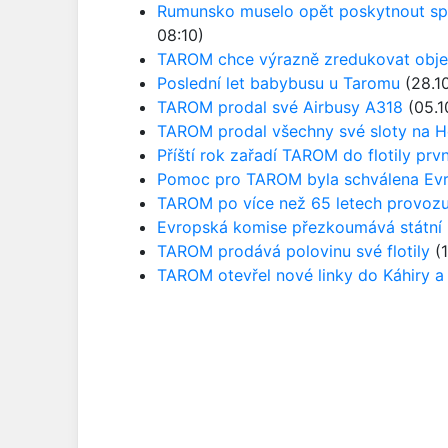
Rumunsko muselo opět poskytnout sp
08:10)
TAROM chce výrazně zredukovat obje
Poslední let babybusu u Taromu
(28.1
TAROM prodal své Airbusy A318
(05.1
TAROM prodal všechny své sloty na 
Příští rok zařadí TAROM do flotily pr
Pomoc pro TAROM byla schválena Evr
TAROM po více než 65 letech provozu 
Evropská komise přezkoumává státn
TAROM prodává polovinu své flotily
(1
TAROM otevřel nové linky do Káhiry a