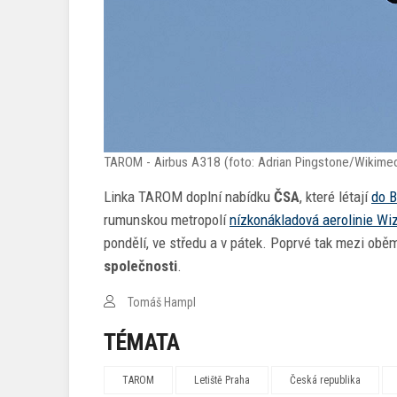
TAROM - Airbus A318 (foto: Adrian Pingstone/Wikime
Linka TAROM doplní nabídku
ČSA
, které létají
do B
rumunskou metropolí
nízkonákladová aerolinie Wiz
pondělí, ve středu a v pátek. Poprvé tak mezi obě
společnosti
.
Tomáš Hampl
TÉMATA
TAROM
Letiště Praha
Česká republika