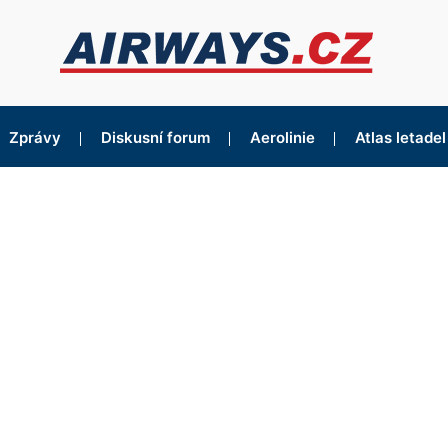
Zprávy
Diskusní forum
Aerolinie
Atlas letadel