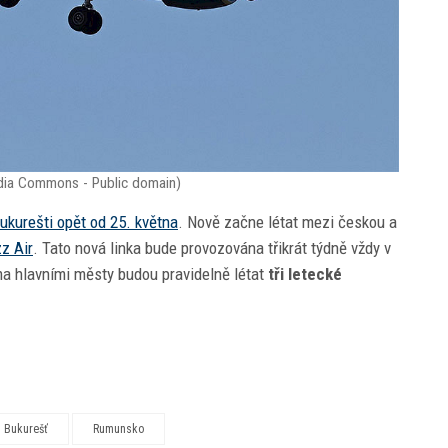
dia Commons - Public domain)
ukurešti opět od 25. května
. Nově začne létat mezi českou a
z Air
. Tato nová linka bude provozována třikrát týdně vždy v
ma hlavními městy budou pravidelně létat
tři letecké
Bukurešť
Rumunsko