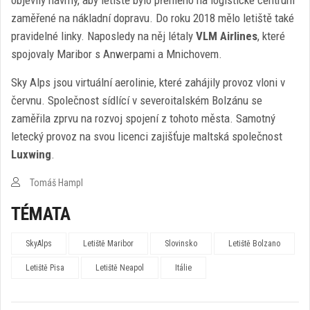
zaměřené na nákladní dopravu. Do roku 2018 mělo letiště také
pravidelné linky. Naposledy na něj létaly
VLM Airlines
, které
spojovaly Maribor s Anwerpami a Mnichovem.
Sky Alps jsou virtuální aerolinie, které zahájily provoz vloni v
červnu. Společnost sídlící v severoitalském Bolzánu se
zaměřila zprvu na rozvoj spojení z tohoto města. Samotný
letecký provoz na svou licenci zajišťuje maltská společnost
Luxwing
.
Tomáš Hampl
TÉMATA
SkyAlps
Letiště Maribor
Slovinsko
Letiště Bolzano
Letiště Pisa
Letiště Neapol
Itálie