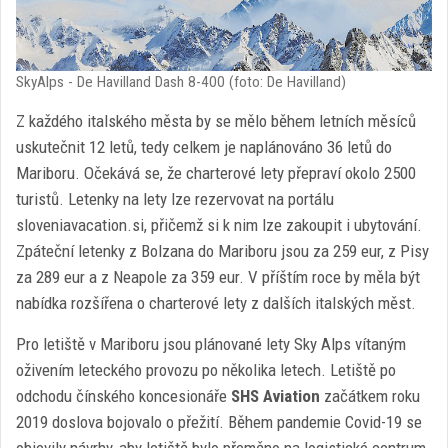
SkyAlps - De Havilland Dash 8-400 (foto: De Havilland)
Z každého italského města by se mělo během letních měsíců
uskutečnit 12 letů, tedy celkem je naplánováno 36 letů do
Mariboru. Očekává se, že charterové lety přepraví okolo 2500
turistů. Letenky na lety lze rezervovat na portálu
sloveniavacation.si, přičemž si k nim lze zakoupit i ubytování.
Zpáteční letenky z Bolzana do Mariboru jsou za 259 eur, z Pisy
za 289 eur a z Neapole za 359 eur. V příštím roce by měla být
nabídka rozšířena o charterové lety z dalších italských měst.
Pro letiště v Mariboru jsou plánované lety Sky Alps vítaným
oživením leteckého provozu po několika letech. Letiště po
odchodu čínského koncesionáře
SHS Aviation
začátkem roku
2019 doslova bojovalo o přežití. Během pandemie Covid-19 se
objevily návrhy, aby letiště bylo přeměno na logistické centrum