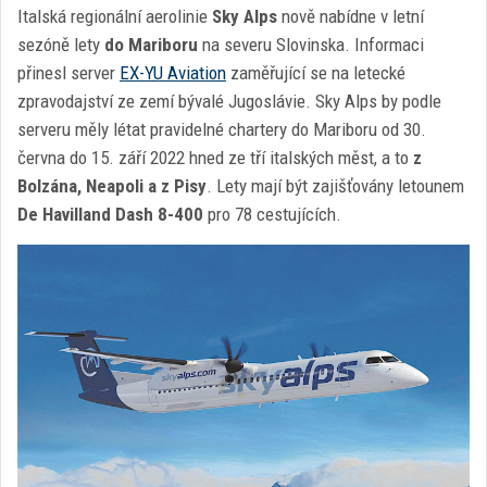
Italská regionální aerolinie
Sky Alps
nově nabídne v letní
sezóně lety
do Mariboru
na severu Slovinska. Informaci
přinesl server
EX-YU Aviation
zaměřující se na letecké
zpravodajství ze zemí bývalé Jugoslávie. Sky Alps by podle
serveru měly létat pravidelné chartery do Mariboru od 30.
června do 15. září 2022 hned ze tří italských měst, a to
z
Bolzána, Neapoli a z Pisy
. Lety mají být zajišťovány letounem
De Havilland Dash 8-400
pro 78 cestujících.