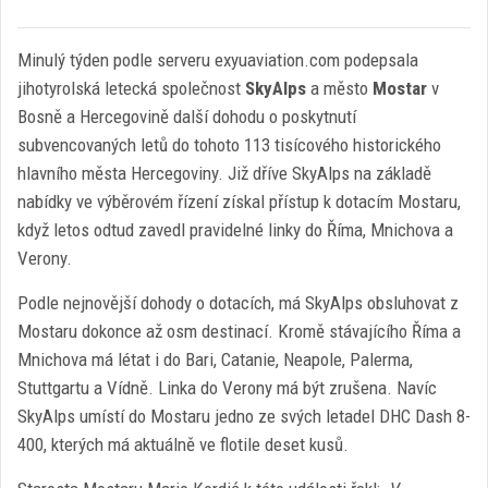
Minulý týden podle serveru exyuaviation.com podepsala
jihotyrolská letecká společnost
SkyAlps
a město
Mostar
v
Bosně a Hercegovině další dohodu o poskytnutí
subvencovaných letů do tohoto 113 tisícového historického
hlavního města Hercegoviny. Již dříve SkyAlps na základě
nabídky ve výběrovém řízení získal přístup k dotacím Mostaru,
když letos odtud zavedl pravidelné linky do Říma, Mnichova a
Verony.
Podle nejnovější dohody o dotacích, má SkyAlps obsluhovat z
Mostaru dokonce až osm destinací. Kromě stávajícího Říma a
Mnichova má létat i do Bari, Catanie, Neapole, Palerma,
Stuttgartu a Vídně. Linka do Verony má být zrušena. Navíc
SkyAlps umístí do Mostaru jedno ze svých letadel DHC Dash 8-
400, kterých má aktuálně ve flotile deset kusů.