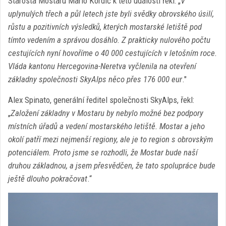
Starosta Mostaru Mario Kordić k této události řekl: „
V
uplynulých třech a půl letech jste byli svědky obrovského úsilí,
růstu a pozitivních výsledků, kterých mostarské letiště pod
tímto vedením a správou dosáhlo. Z prakticky nulového počtu
cestujících nyní hovoříme o 40 000 cestujících v letošním roce.
Vláda kantonu Hercegovina-Neretva vyčlenila na otevření
základny společnosti SkyAlps něco přes 176 000 eur
."
Alex Spinato, generální ředitel společnosti SkyAlps, řekl:
„
Založení základny v Mostaru by nebylo možné bez podpory
místních úřadů a vedení mostarského letiště. Mostar a jeho
okolí patří mezi nejmenší regiony, ale je to region s obrovským
potenciálem. Proto jsme se rozhodli, že Mostar bude naší
druhou základnou, a jsem přesvědčen, že tato spolupráce bude
ještě dlouho pokračovat
.“