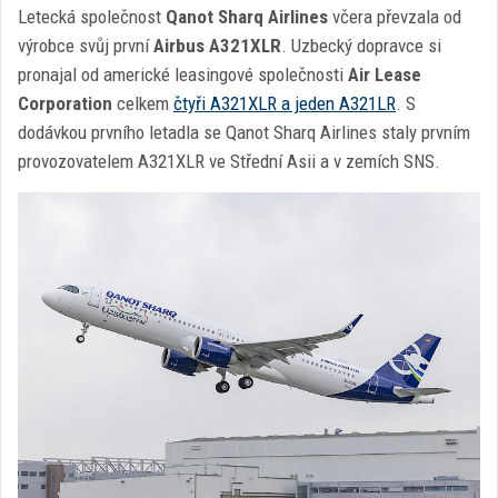
Letecká společnost
Qanot Sharq Airlines
včera převzala od
výrobce svůj první
Airbus A321XLR
. Uzbecký dopravce si
pronajal od americké leasingové společnosti
Air Lease
Corporation
celkem
čtyři A321XLR a jeden A321LR
. S
dodávkou prvního letadla se Qanot Sharq Airlines staly prvním
provozovatelem A321XLR ve Střední Asii a v zemích SNS.