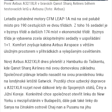
První Airbus A321XLR v bravách Qanot Sharq Airlines během
testovacích letů u Airbusu (foto: Airbus)
Letadlo poháněné motory CFM LEAP-1A má na své palubě
místo pro 190 cestujících ve dvou třídách. Z toho 16 sedadel je
v byznys třídě a dalších 174 míst v ekonomické třídě. Byznys
třída je vybavena zcela sklopitelnými sedadly v uspořádání
1+1. Komfort zvyšuje kabina Airbus Airspace s větším
úložným prostorem v přihrádkách a vylepšeným osvětlením.
Nový Airbus A321XLR dnes přeletěl z Hamburku do Taškentu,
kde Qanot Sharq Airlines má svou domovskou základnu.
Společnost plánuje letadlo nasadit na svou pravidelnou linku
na londýnské letiště Gatwick. Později chce uzbecký dopravce
s A321XLR rozjet nové dálkové lety do Spojených států, Číny a
Jižní Koreje. Konkrétně chce společnost otevřít linku do New
Yorku s mezipřistáním v Budapešti, dále pak také linky do
Sanya na čínském ostrově Chaj-nan a Pusanu na jihu