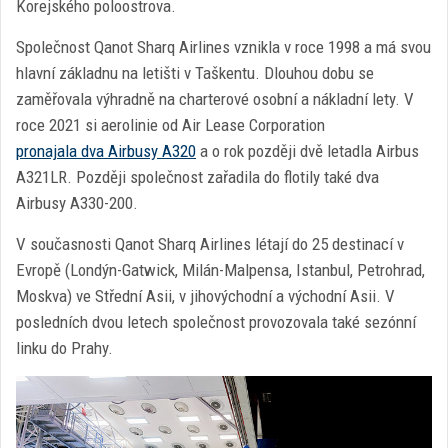
Korejského poloostrova.
Společnost Qanot Sharq Airlines vznikla v roce 1998 a má svou
hlavní základnu na letišti v Taškentu. Dlouhou dobu se
zaměřovala výhradně na charterové osobní a nákladní lety. V
roce 2021 si aerolinie od Air Lease Corporation
pronajala dva Airbusy A320
a o rok později dvě letadla Airbus
A321LR. Později společnost zařadila do flotily také dva
Airbusy A330-200.
V současnosti Qanot Sharq Airlines létají do 25 destinací v
Evropě (Londýn-Gatwick, Milán-Malpensa, Istanbul, Petrohrad,
Moskva) ve Střední Asii, v jihovýchodní a východní Asii. V
posledních dvou letech společnost provozovala také sezónní
linku do Prahy.