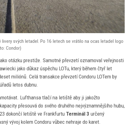
very svých letadel. Po 16 letech se vrátilo na ocas letadel logo
to: Condor)
jako otázku prestiže. Samotné převzetí oznamoval veřejnosti
awiecki jako důkaz úspěchu LOTu, který během čtyř let
 deset miliónů. Celá transakce převzetí Condoru LOTem by
úřadů letos dubnu.
motávat. Lufthansa tlačí na letiště aby ji jakožto
e kapacity přesouvá do svého druhého nejvýznamnějšího hubu,
023 dokončí letiště ve Frankfurtu
Terminál 3
určený
asný vývoj kolem Condoru vůbec nehraje do karet.