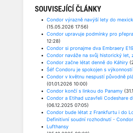
SOUVISEJÍCÍ ČLÁNKY
Condor výrazně navýší lety do mexick
(15.05.2026 17:56)
Condor upravuje podmínky pro přepravu
12:28)
Condor si pronajme dva Embraery E1
Condor naváže na svůj historický let, 
Condor začne létat denně do Káhiry
(2
Šéf Condoru je spokojen s výkonností 
Condor v květnu nespustí původně plá
(01.01.2026 10:00)
Condor končí s linkou do Panamy
(31.
Condor a Etihad uzavřeli Codeshare 
(06.12.2025 07:05)
Condor bude létat z Frankfurtu i do 
Definitivní soudní rozhodnutí - Cond
Lufthansy