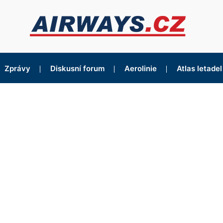
Zprávy
Diskusní forum
Aerolinie
Atlas letadel