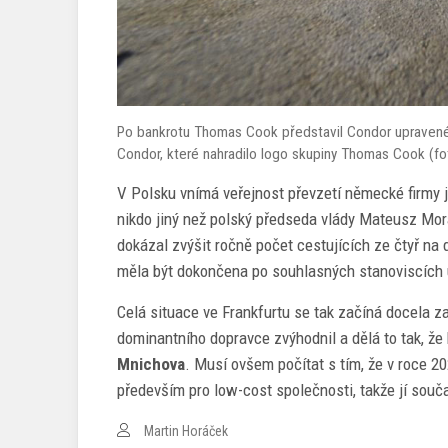
Po bankrotu Thomas Cook představil Condor upravené li
Condor, které nahradilo logo skupiny Thomas Cook (fo
V Polsku vnímá veřejnost převzetí německé firmy 
nikdo jiný než polský předseda vlády Mateusz Mor
dokázal zvýšit ročně počet cestujících ze čtyř na
měla být dokončena po souhlasných stanoviscích 
Celá situace ve Frankfurtu se tak začíná docela za
dominantního dopravce zvýhodnil a dělá to tak, ž
Mnichova
. Musí ovšem počítat s tím, že v roce 2
především pro low-cost společnosti, takže jí souč
Martin Horáček