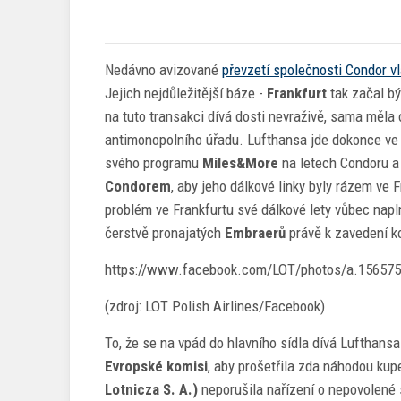
Nedávno avizované
převzetí společnosti Condor v
Jejich nejdůležitější báze -
Frankfurt
tak začal bý
na tuto transakci dívá dosti nevraživě, sama měl
antimonopolního úřadu. Lufthansa jde dokonce ve 
svého programu
Miles&More
na letech Condoru 
Condorem
, aby jeho dálkové linky byly rázem ve 
problém ve Frankfurtu své dálkové lety vůbec napln
čerstvě pronajatých
Embraerů
právě k zavedení ko
https://www.facebook.com/LOT/photos/a.15657
(zdroj: LOT Polish Airlines/Facebook)
To, že se na vpád do hlavního sídla dívá Lufthans
Evropské komisi
, aby prošetřila zda náhodou kup
Lotnicza S. A.)
neporušila nařízení o nepovolené 