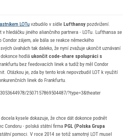
lastníkem LOTu
vzbudilo v sídle
Lufthansy
pozdvižení.
t v hledáčku jiného aliančního partnera - LOTu. Lufthansa se
a o Condor zájem, ale bála se reakce německého
svých úvahách tak daleko, že nyní zvažuje ukončit uznávaní
a dokonce hodlá
ukončit code-share spolupráci s
Frankfurtu bez feedovacích linek a tudíž by měl Condor
it. Otázkou je, zda by tento krok nepovzbudil LOT k využití
nkurenčních linek do Frankfurtu.
53053644978/2507157869504487/?type=3&theater
a docela kysele dokazuje, že chce dát dokonce podnět
ec Condoru - polská státní firma
PGL (Polska Grupa
státní pomoci. V roce 2014 se totiž samotný LOT musel