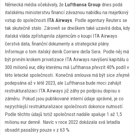
Německá média očekávaly, že
Lufthansa Group
dnes podá
italskému ministerstvu financí závaznou nabídku na majetkový
vstup do společnosti
ITA Airways
. Podle agentury Reuters se
tak skutečně stalo. Zároveň se dneškem také uzavírá doba, kdy
italská vláda zpřístupnila zájemcům o koupi ITA Airways
čerstvá data, finanční dokumenty a strategické plány.
Informuje o tom italský deník Corriere della Sera. Podle něj má
být prvním krokem privatizace ITA Airways navýšení kapitálu o
300 milionů eur, díky kterému má Lufthansa převzít 40% podíl v
této letecké společnosti. Konečná smlouva má být sice zřejmě
podepsána až v létě 2023, ale Lufthansa bude moci zahájit
restrukturalizaci ITA Airways již záhy po podpisu dopisu o
záměru. Pokud jsou publikované interní údaje správné, je co
nejrychlejší restrukturalizace společnosti dokonce nutností.
Podle těchto údajů totiž společnost nadále spaluje 1 až 1,5
milionu eur denně. Navíc v roce 2022 dokázala svá letadla
obsadit pasažéry pouze v z 63 %.