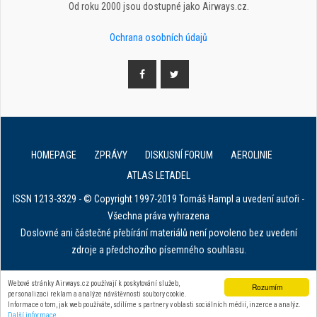
Od roku 2000 jsou dostupné jako Airways.cz.
Ochrana osobních údajů
HOMEPAGE
ZPRÁVY
DISKUSNÍ FORUM
AEROLINIE
ATLAS LETADEL
ISSN 1213-3329 - © Copyright 1997-2019 Tomáš Hampl a uvedení autoři -
Všechna práva vyhrazena
Doslovné ani částečné přebírání materiálů není povoleno bez uvedení
zdroje a předchozího písemného souhlasu.
E. in ART for african IVF clinics
Webové stránky Airways.cz používají k poskytování služeb,
Rozumím
personalizaci reklam a analýze návštěvnosti soubory cookie.
Zařízení na stahování dat z tachografu
Informace o tom, jak web používáte, sdílíme s partnery v oblasti sociálních médií, inzerce a analýz.
Další informace