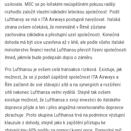
usilovala. MSC se po loňském neúspěšném pokusu raději
rozhodlo založit vlastní nákladní leteckou společnost. Podíl
Lufthansy se má v ITA Airways postupně navyšovat. Italská
strana ovšem očekává, že minimálně v Římě zůstane
zachována základna a přestupní uzel společnosti. Konečná
dohoda má být sice uzavřena až v létě, ale podle všeho italské
ministerstvo financí nechá Lufthansu převzít řízení společnosti
ihned, jakmile bude podepsán dopis o záměru.
Pro Lufthansu je ovšem celá transakce riziková. Existuje, jak
možnost, že se jí podaří úspěšně společnost ITA Airways a
Řím začlenit do své stávající sítě a na synergiích a rozšíření
sítě nakonec Lufthansa velmi vydělá. Stejně tak ovšem
existuje možnost, že Lufthansa o svoji investici do italského
dopravce přijde a ten i přes angažmá renomovaného dopravce
zkrachuje. Proto skupina Lufthansa trvá na podmínce výstupní
klauzule z dohody, stejně jako k zajištění přístupu ke
zbývajícímu 60% podílu za pomocí kupní opce. Pomyslný míč