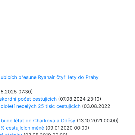
dubicích přesune Ryanair čtyři lety do Prahy
5.2025 07:30)
ekordní počet cestujících
(07.08.2024 23:10)
loletí necelých 25 tisíc cestujících
(03.08.2022
, bude létat do Charkova a Oděsy
(13.10.2021 00:00)
0 % cestujících méně
(09.01.2020 00:00)
vé stránky
(03.05.2019 00:00)