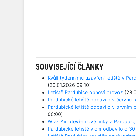
SOUVISEJÍCÍ ČLÁNKY
Kvůli týdennímu uzavření letiště v Par
(30.01.2026 09:10)
Letiště Pardubice obnoví provoz
(28.0
Pardubické letiště odbavilo v červnu r
Pardubické letiště odbavilo v prvním po
00:00)
Wizz Air otevře nové linky z Pardubic
Pardubické letiště vloni odbavilo o 3
Letiště Pardubice spustilo nové webo