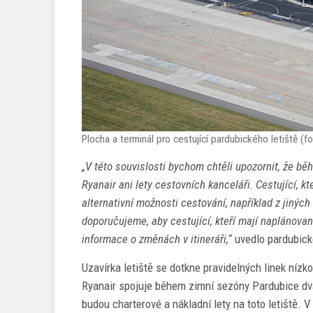
Plocha a terminál pro cestující pardubického letiště (f
„V této souvislosti bychom chtěli upozornit, že b
Ryanair ani lety cestovních kanceláři. Cestující, k
alternativní možnosti cestování, například z jiných
doporučujeme, aby cestující, kteří mají naplánovan
informace o změnách v itineráři,“
uvedlo pardubické
Uzavírka letiště se dotkne pravidelných linek nízk
Ryanair spojuje během zimní sezóny Pardubice dv
budou charterové a nákladní lety na toto letiště. V