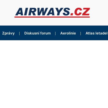
Zprávy
Diskusní forum
Aerolinie
Atlas letadel