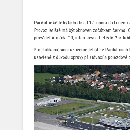
Pardubické letiště
bude od 17. února do konce kv
Provoz letiště má být obnoven začátkem června. O
provádět Armáda ČR, informovalo
Letiště Pardub
K několikaměsíční uzávěrce letiště v Pardubicích 
uzavřené z důvodu opravy přistávací a pojezdové d