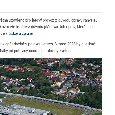
ětna uzavřeno pro letový provoz z důvodu opravy ranveje.
 uzávěře letiště z důvodu plánovaných oprav, které bude
ice
v
tiskové zprávě
.
tak opět dochází po dvou letech. V roce 2023 bylo letiště
ráhy od poloviny února do poloviny května.