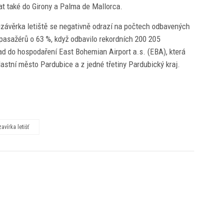
tat také do Girony a Palma de Mallorca.
 uzávěrka letiště se negativně odrazí na počtech odbavených
 pasažérů o 63 %, když odbavilo rekordních 200 205
pad do hospodaření East Bohemian Airport a.s. (EBA), která
vlastní město Pardubice a z jedné třetiny Pardubický kraj.
vírka letišť