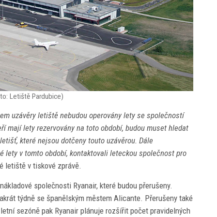
oto: Letiště Pardubice)
ěhem uzávěry letiště nebudou operovány lety se společností
teří mají lety rezervovány na toto období, budou muset hledat
 letišť, které nejsou dotčeny touto uzávěrou. Dále
é lety v tomto období, kontaktovali leteckou společnost pro
 letiště v tiskové zprávě.
onákladové společnosti Ryanair, které budou přerušeny.
akrát týdně se španělským městem Alicante. Přerušeny také
 letní sezóně pak Ryanair plánuje rozšířit počet pravidelných