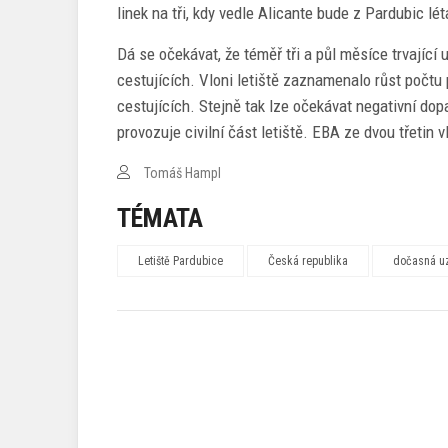
linek na tři, kdy vedle Alicante bude z Pardubic lé
Dá se očekávat, že téměř tři a půl měsíce trvající
cestujících. Vloni letiště zaznamenalo růst počtu
cestujících. Stejně tak lze očekávat negativní do
provozuje civilní část letiště. EBA ze dvou třetin 
Tomáš Hampl
TÉMATA
Letiště Pardubice
Česká republika
dočasná uza