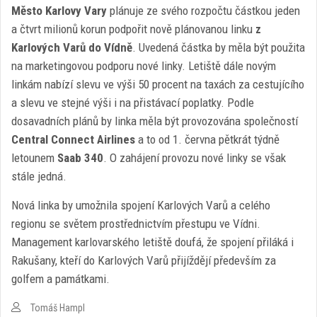
Město Karlovy Vary
plánuje ze svého rozpočtu částkou jeden
a čtvrt milionů korun podpořit nově plánovanou linku
z
Karlových Varů do Vídně
. Uvedená částka by měla být použita
na marketingovou podporu nové linky. Letiště dále novým
linkám nabízí slevu ve výši 50 procent na taxách za cestujícího
a slevu ve stejné výši i na přistávací poplatky. Podle
dosavadních plánů by linka měla být provozována společností
Central Connect Airlines
a to od 1. června pětkrát týdně
letounem
Saab 340
. O zahájení provozu nové linky se však
stále jedná.
Nová linka by umožnila spojení Karlových Varů a celého
regionu se světem prostřednictvím přestupu ve Vídni.
Management karlovarského letiště doufá, že spojení přiláká i
Rakušany, kteří do Karlových Varů přijíždějí především za
golfem a památkami.
Tomáš Hampl