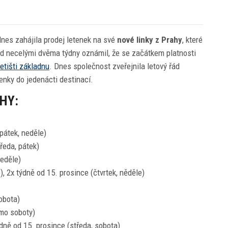
nes zahájila prodej letenek na své
nové linky z Prahy
, které
ed necelými dvěma týdny oznámil, že se začátkem platnosti
etišti základnu
. Dnes společnost zveřejnila letový řád
enky do jedenácti destinací.
HY:
 pátek, neděle)
tředa, pátek)
neděle)
), 2x týdně od 15. prosince (čtvrtek, něděle)
sobota)
imo soboty)
ýdně od 15. prosince (středa, sobota)