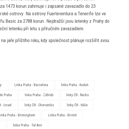
 za 1473 korun zahrnuje i zapsané zavazadlo do 23
ské ostrovy. Na ostrovy Fuerteventura a Tenerife lze ve
ifu Basic za 2788 korun. Nejdražší jsou letenky z Prahy do
eční letenku při letu s příručním zavazadlem.
na jaře příštího roku, kdy společnost plánuje rozšířit svou
ny
Linka Praha - Barcelona
linka Praha - Kodaň
ště Praha
linka Praha - Záhřeb
linky ČR - Řecko
 - Izrael
linky ČR - Chorvatsko
linky ČR - Itálie
Linka Praha - Birmingham
Linka Praha - Bristol
linka Praha - Tel Aviv