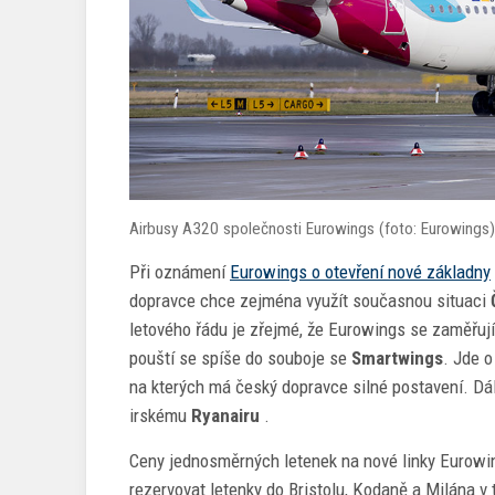
Airbusy A320 společnosti Eurowings (foto: Eurowings)
Při oznámení
Eurowings o otevření nové základny
dopravce chce zejména využít současnou situaci
letového řádu je zřejmé, že Eurowings se zaměřuj
pouští se spíše do souboje se
Smartwings
. Jde o
na kterých má český dopravce silné postavení. Dá
irskému
Ryanairu
.
Ceny jednosměrných letenek na nové linky Eurowin
rezervovat letenky do Bristolu, Kodaně a Milána v t