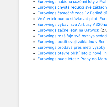
Eurowings nabídne sezónní lety z Pra
Eurowings chystá redukci své základn
Eurowings částečně zacelí v Berlíně d
Ve čtvrtek budou stávkovat piloti Eu
Eurowings vybaví své Airbusy A320ne
Eurowings začne létat na Gatwick
(27.
Eurowings rozšiřuje svá byznys sedadl
Eurowings posílí svoji základnu v Berlí
Eurowings prodává přes metr vysoký 
Eurowings otevře příští léto 2 nové li
Eurowings bude létat z Prahy do Marr