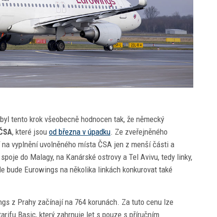
byl tento krok všeobecně hodnocen tak, že německý
ČSA
, které jsou
od března v úpadku
. Ze zveřejněného
í na vyplnění uvolněného místa ČSA jen z menší části a
 spoje do Malagy, na Kanárské ostrovy a Tel Avivu, tedy linky,
le bude Eurowings na několika linkách konkurovat také
gs z Prahy začínají na 764 korunách. Za tuto cenu lze
arifu Basic, který zahrnuje let s pouze s příručním