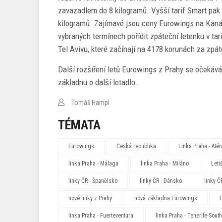
zavazadlem do 8 kilogramů. Vyšší tarif Smart pak
kilogramů. Zajímavé jsou ceny Eurowings na Kanár
vybraných termínech pořídit zpáteční letenku v tar
Tel Avivu, které začínají na 4178 korunách za zpát
Další rozšíření letů Eurowings z Prahy se očekává 
základnu o další letadlo.
Tomáš Hampl
TÉMATA
Eurowings
Česká republika
Linka Praha - Até
linka Praha - Málaga
linka Praha - Miláno
Leti
linky ČR - Španělsko
linky ČR - Dánsko
linky ČR
nové linky z Prahy
nová základna Eurowings
linka Praha - Fuerteventura
linka Praha - Tenerife-South