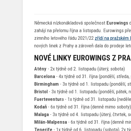
Německá nízkonákladová společnost
Eurowings
d
zahájí na přelomu října a listopadu. Eurowings př
zimního letového řádu 2021/22
zřídí na pražském l
nových linek z Prahy a zároveň dala do prodeje let
NOVÉ LINKY EUROWINGS Z PRA
Atény
- 2x týdně od 2. listopadu (úterý, sobota)
Barcelona
- 4x týdně od 31. října (pondělí, středa,
Birmingham
- 3x týdně od 1. listopadu (pondělí, s
Bristol
- 3x týdně od 1. listopadu (pondělí, pátek, 
Fuerteventur
a - 1x týdně od 31. listopadu (neděle
Kodaň
- 6x týdně od 31. října (denně mimo soboty)
Malaga
- 3x týdně od 4. listopadu (úterý, čtvrtek, 
Milán-Malpensa
- 6x týdně od 31. října (denně m
Tenerife
- 1x týdně od 6. listopadu (sobota), 2x t