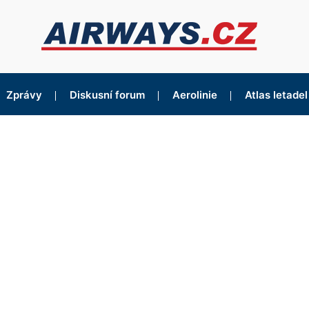
Zprávy
Diskusní forum
Aerolinie
Atlas letadel