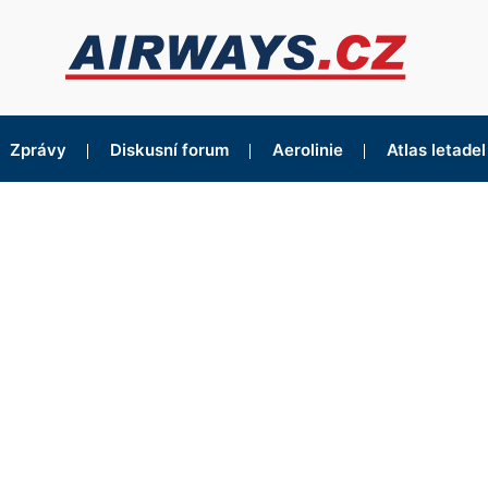
Zprávy
Diskusní forum
Aerolinie
Atlas letadel