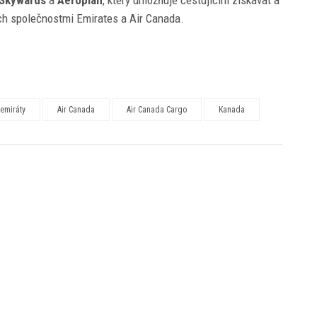
Skywards
a
Aeroplan
, který umožňuje cestujícím získávat a
ch společnostmi Emirates a Air Canada.
emiráty
Air Canada
Air Canada Cargo
Kanada