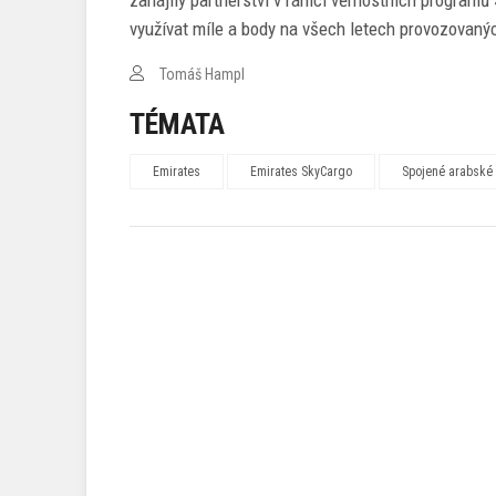
zahájily partnerství v rámci věrnostních programů
využívat míle a body na všech letech provozovaný
Tomáš Hampl
TÉMATA
Emirates
Emirates SkyCargo
Spojené arabské 