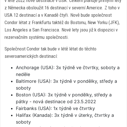
v létě 2022 nové destinace v USA. Celkem plánuje přímými lety
z Německa obsloužit 16 destinací v severní Americe. Z toho v
USA 12 destinací a v Kanadě čtyři. Nově bude společnost
Condor létat z Frankfurtu taktéž do Bostonu, New Yorku (JFK),
Los Angeles a San Francisca. Nové lety jsou již k dispozici v
rezervačním systému společnosti.
Společnost Condor tak bude v létě létat do těchto
severoamerických destinací:
Anchorage (USA): 3x týdně ve čtvrtky, soboty a
neděle
Baltimore (USA): 3x týdně v pondělky, středy a
soboty
Boston (USA): 3x týdně v pondělky, středy a
pátky - nová destinace od 23.5.2022
Fairbanks (USA): 1x týdně ve čtvrtky
Halifax (Kanada): 3x týdně v úterky, čtvrtky a
soboty