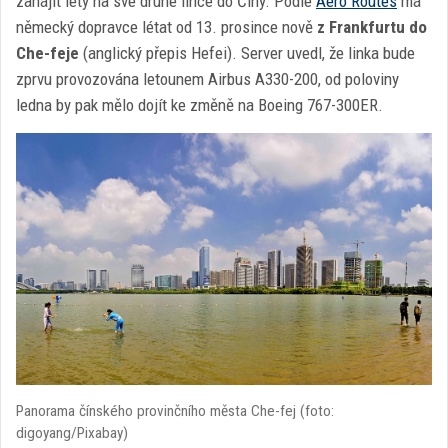
zahájit lety na své druhé lince do Číny. Podle
Aero Routes
má
německý dopravce létat od 13. prosince nově
z Frankfurtu do
Che-feje
(anglický přepis Hefei). Server uvedl, že linka bude
zprvu provozována letounem Airbus A330-200, od poloviny
ledna by pak mělo dojít ke změně na Boeing 767-300ER.
Panorama čínského provinčního města Che-fej (foto:
digoyang/Pixabay)