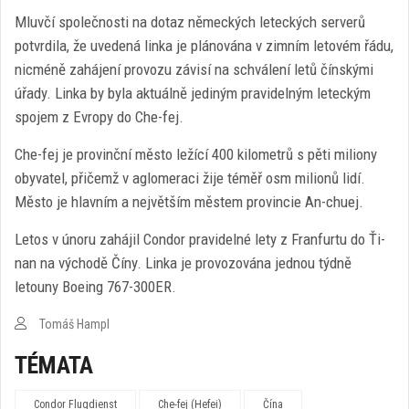
Mluvčí společnosti na dotaz německých leteckých serverů
potvrdila, že uvedená linka je plánována v zimním letovém řádu,
nicméně zahájení provozu závisí na schválení letů čínskými
úřady. Linka by byla aktuálně jediným pravidelným leteckým
spojem z Evropy do Che-fej.
Che-fej je provinční město ležící 400 kilometrů s pěti miliony
obyvatel, přičemž v aglomeraci žije téměř osm milionů lidí.
Město je hlavním a největším městem provincie An-chuej.
Letos v únoru zahájil Condor pravidelné lety z Franfurtu do Ťi-
nan na východě Číny. Linka je provozována jednou týdně
letouny Boeing 767-300ER.
Tomáš Hampl
TÉMATA
Condor Flugdienst
Che-fej (Hefei)
Čína