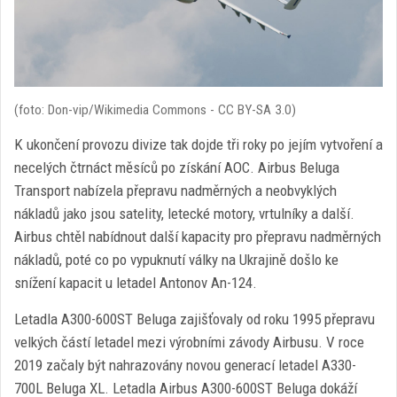
(foto: Don-vip/Wikimedia Commons - CC BY-SA 3.0)
K ukončení provozu divize tak dojde tři roky po jejím vytvoření a
necelých čtrnáct měsíců po získání AOC. Airbus Beluga
Transport nabízela přepravu nadměrných a neobvyklých
nákladů jako jsou satelity, letecké motory, vrtulníky a další.
Airbus chtěl nabídnout další kapacity pro přepravu nadměrných
nákladů, poté co po vypuknutí války na Ukrajině došlo ke
snížení kapacit u letadel Antonov An-124.
Letadla A300-600ST Beluga zajišťovaly od roku 1995 přepravu
velkých částí letadel mezi výrobními závody Airbusu. V roce
2019 začaly být nahrazovány novou generací letadel A330-
700L Beluga XL. Letadla Airbus A300-600ST Beluga dokáží