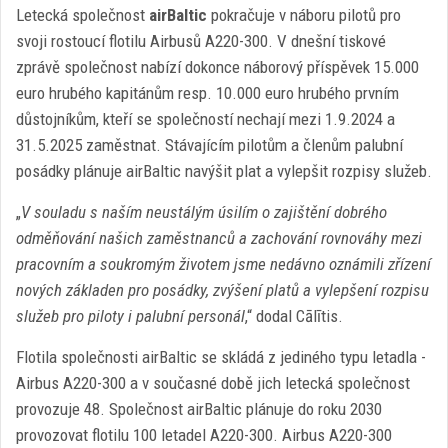
Letecká společnost
airBaltic
pokračuje v náboru pilotů pro
svoji rostoucí flotilu Airbusů A220-300. V dnešní tiskové
zprávě společnost nabízí dokonce náborový příspěvek 15.000
euro hrubého kapitánům resp. 10.000 euro hrubého prvním
důstojníkům, kteří se společností nechají mezi 1.9.2024 a
31.5.2025 zaměstnat. Stávajícím pilotům a členům palubní
posádky plánuje airBaltic navýšit plat a vylepšit rozpisy služeb.
„
V souladu s naším neustálým úsilím o zajištění dobrého
odměňování našich zaměstnanců a zachování rovnováhy mezi
pracovním a soukromým životem jsme nedávno oznámili zřízení
nových základen pro posádky, zvýšení platů a vylepšení rozpisu
služeb pro piloty i palubní personál
,“ dodal Cālītis.
Flotila společnosti airBaltic se skládá z jediného typu letadla -
Airbus A220-300 a v současné době jich letecká společnost
provozuje 48. Společnost airBaltic plánuje do roku 2030
provozovat flotilu 100 letadel A220-300. Airbus A220-300