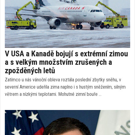
V USA a Kanadě bojují s extrémní zimou
a s velkým množstvím zrušených a
zpožděných letů
Zatímco u nás vánoční obleva roztála poslední zbytky sněhu, v
severní Americe udeřila zima naplno i s hustým sněžením, silným
větrem a nízkými teplotami. Mohutné zimní bouře …