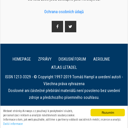
Ochrana osobních údajů
HOMEPAGE
ZPRÁVY
DISKUSNÍ FORUM
AEROLINIE
ATLAS LETADEL
ISSN 1213-3329 - © Copyright 1997-2019 Tomáš Hampl a uvedení autoři -
Všechna práva vyhrazena
Doslovné ani částečné přebírání materiálů není povoleno bez uvedení
zdroje a předchozího písemného souhlasu.
E. in ART for african IVF clinics
Webové stránky Airways.cz používají k poskytování služeb,
Rozumím
personalizaci reklam a analýze návštěvnosti soubory cookie.
Zařízení na stahování dat z tachografu
Informace o tom, jak web používáte, sdílíme s partnery v oblasti sociálních médií, inzerce a analýz.
Další informace