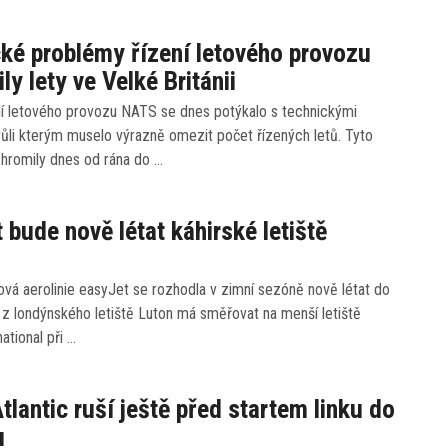
ké problémy řízení letového provozu
ly lety ve Velké Británii
ení letového provozu NATS se dnes potýkalo s technickými
ůli kterým muselo výrazně omezit počet řízených letů. Tyto
hromily dnes od rána do …
 bude nově létat káhirské letiště
vá aerolinie easyJet se rozhodla v zimní sezóně nově létat do
a z londýnského letiště Luton má směřovat na menší letiště
ational při …
tlantic ruší ještě před startem linku do
u