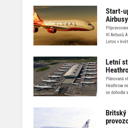
Start-up
Airbus
Připravované
tří Airbusů A
Letos v kvě
Letní s
Heathr
Plánovaná st
Heathrow ne
se dohodla s
Britský
provoz