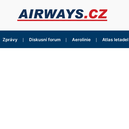
Zprávy
Diskusní forum
Aerolinie
Atlas letadel