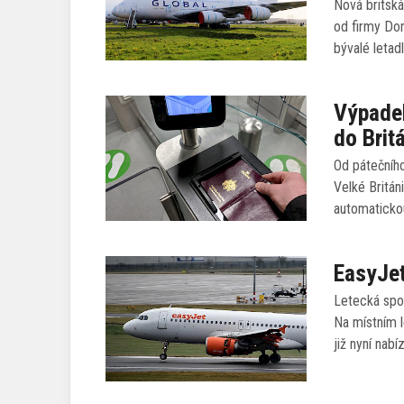
Nová britská
od firmy Dor
bývalé letad
Výpadek
do Brit
Od pátečního
Velké Britá
automaticko
EasyJet
Letecká spo
Na místním l
již nyní nabí