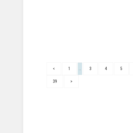
<
1
…
3
4
5
39
>