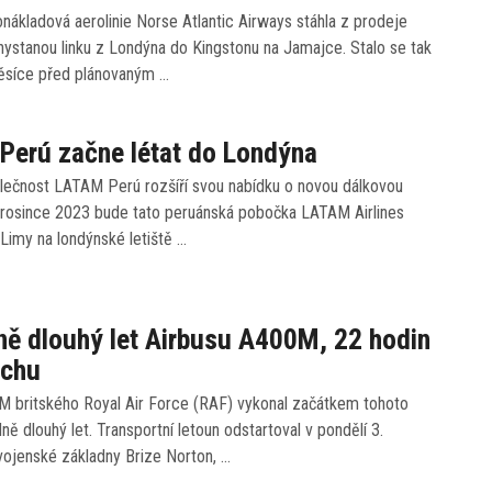
nákladová aerolinie Norse Atlantic Airways stáhla z prodeje
hystanou linku z Londýna do Kingstonu na Jamajce. Stalo se tak
měsíce před plánovaným …
Perú začne létat do Londýna
lečnost LATAM Perú rozšíří svou nabídku o novou dálkovou
 prosince 2023 bude tato peruánská pobočka LATAM Airlines
 Limy na londýnské letiště …
ě dlouhý let Airbusu A400M, 22 hodin
uchu
M britského Royal Air Force (RAF) vykonal začátkem tohoto
ně dlouhý let. Transportní letoun odstartoval v pondělí 3.
vojenské základny Brize Norton, …