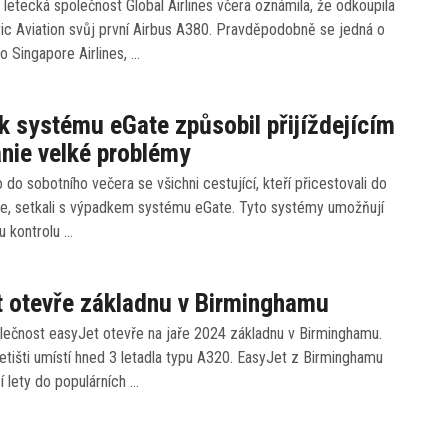
 letecká společnost Global Airlines včera oznámila, že odkoupila
ic Aviation svůj první Airbus A380. Pravděpodobně se jedná o
lo Singapore Airlines, …
 systému eGate způsobil přijíždejícím
ánie velké problémy
 do sobotního večera se všichni cestující, kteří přicestovali do
nie, setkali s výpadkem systému eGate. Tyto systémy umožňují
u kontrolu …
 otevře základnu v Birminghamu
lečnost easyJet otevře na jaře 2024 základnu v Birminghamu.
etišti umístí hned 3 letadla typu A320. EasyJet z Birminghamu
zí lety do populárních …