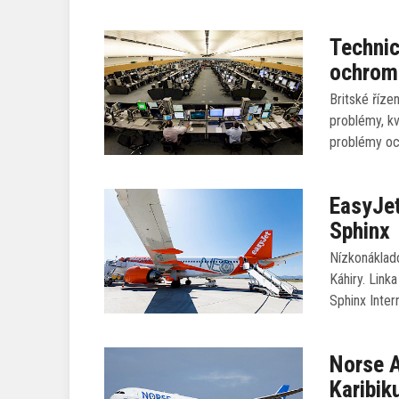
Technic
ochromi
Britské říz
problémy, kv
problémy oc
EasyJet
Sphinx
Nízkonáklado
Káhiry. Link
Sphinx Intern
Norse A
Karibik