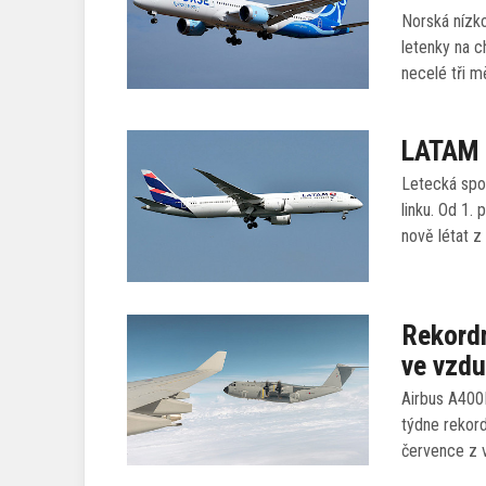
Norská nízko
letenky na c
necelé tři 
LATAM 
Letecká spo
linku. Od 1.
nově létat z
Rekordn
ve vzd
Airbus A400
týdne rekord
července z 