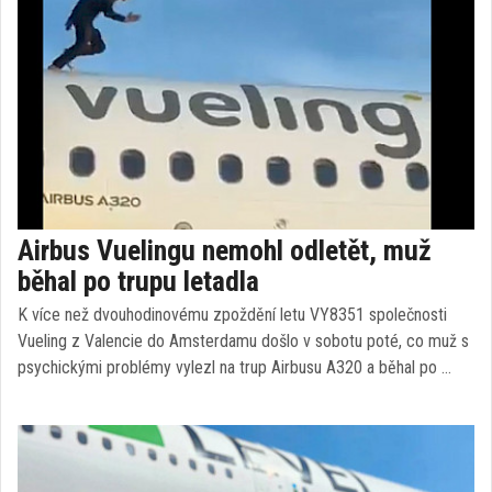
Airbus Vuelingu nemohl odletět, muž
běhal po trupu letadla
K více než dvouhodinovému zpoždění letu VY8351 společnosti
Vueling z Valencie do Amsterdamu došlo v sobotu poté, co muž s
psychickými problémy vylezl na trup Airbusu A320 a běhal po …