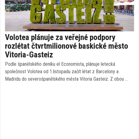
Volotea plánuje za veřejné podpory
rozlétat čtvrtmilionové baskické město
Vitoria-Gasteiz
Podle španělského deníku el Economista, plánuje letecká
společnost Volotea od 1.listopadu začít létat z Barcelony a
Madridu do severošpanělského města Vitoria Gasteiz. Z obou …