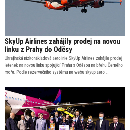
SkyUp Airlines zahájily prodej na novou
linku z Prahy do Oděsy
Ukrajinská nízkonákladová aerolinie SkyUp Airlines zahájila prodej
letenek na novou linku spojující Prahu s Oděsou na břehu Černého
moře. Podle rezervačního systému na webu skyup.aero …