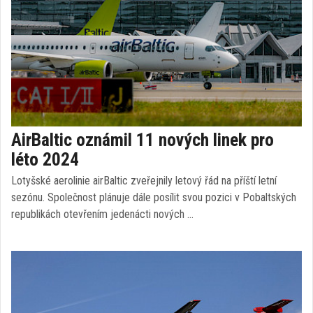
AirBaltic oznámil 11 nových linek pro
léto 2024
Lotyšské aerolinie airBaltic zveřejnily letový řád na příští letní
sezónu. Společnost plánuje dále posílit svou pozici v Pobaltských
republikách otevřením jedenácti nových …