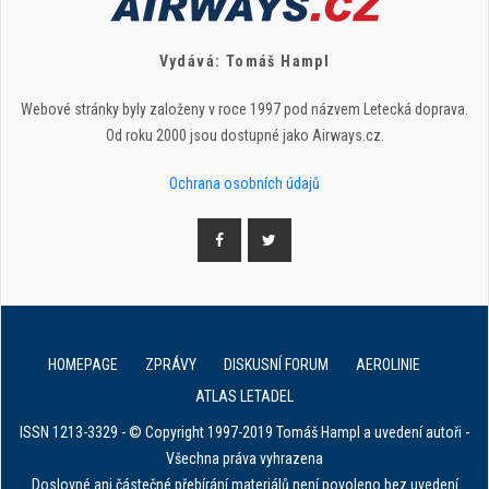
Vydává: Tomáš Hampl
Webové stránky byly založeny v roce 1997 pod názvem Letecká doprava.
Od roku 2000 jsou dostupné jako Airways.cz.
Ochrana osobních údajů
HOMEPAGE
ZPRÁVY
DISKUSNÍ FORUM
AEROLINIE
ATLAS LETADEL
ISSN 1213-3329 - © Copyright 1997-2019 Tomáš Hampl a uvedení autoři -
Všechna práva vyhrazena
Doslovné ani částečné přebírání materiálů není povoleno bez uvedení