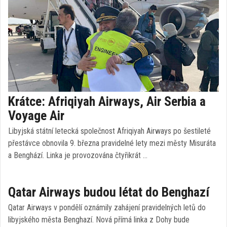
Krátce: Afriqiyah Airways, Air Serbia a
Voyage Air
Libyjská státní letecká společnost Afriqiyah Airways po šestileté
přestávce obnovila 9. března pravidelné lety mezi městy Misuráta
a Benghází. Linka je provozována čtyřikrát …
Qatar Airways budou létat do Benghazí
Qatar Airways v pondělí oznámily zahájení pravidelných letů do
libyjského města Benghazí. Nová přímá linka z Dohy bude