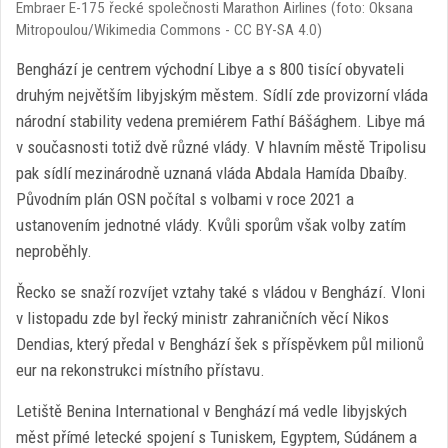
Embraer E-175 řecké společnosti Marathon Airlines (foto: Oksana
Mitropoulou/Wikimedia Commons - CC BY-SA 4.0)
Benghází je centrem východní Libye a s 800 tisící obyvateli
druhým největším libyjským městem. Sídlí zde provizorní vláda
národní stability vedena premiérem Fathí Bášághem. Libye má
v současnosti totiž dvě různé vlády. V hlavním městě Tripolisu
pak sídlí mezinárodně uznaná vláda Abdala Hamída Dbaíby.
Původním plán OSN počítal s volbami v roce 2021 a
ustanovením jednotné vlády. Kvůli sporům však volby zatím
neproběhly.
Řecko se snaží rozvíjet vztahy také s vládou v Benghází. Vloni
v listopadu zde byl řecký ministr zahraničních věcí Nikos
Dendias, který předal v Benghází šek s příspěvkem půl milionů
eur na rekonstrukci místního přístavu.
Letiště Benina International v Benghází má vedle libyjských
měst přímé letecké spojení s Tuniskem, Egyptem, Súdánem a