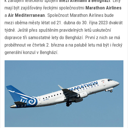
k zahájení leteckého spojení
mezi Aténami a Benghází
. Lety
mají být zajišťovány řeckými společnostmi
Marathon Airlines
a
Air Mediterranean
. Společnost Marathon Airlines bude
mezi oběma městy létat od 21. dubna do 30. října 2023 dvakrát
týdně. Ještě přes spuštěním pravidelných letů uskuteční
dopravce tři samostatné lety do Benghází. První z nich se má
proběhnout ve čtvrtek 2. března a na palubě letu má být i řecký
generální konzul v Benghází.