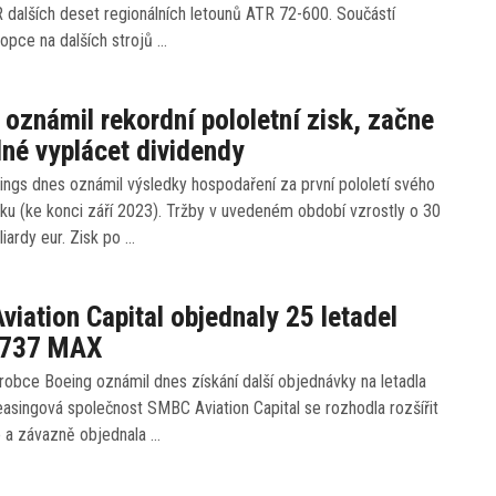
 dalších deset regionálních letounů ATR 72-600. Součástí
 opce na dalších strojů …
 oznámil rekordní pololetní zisk, začne
lné vyplácet dividendy
ings dnes oznámil výsledky hospodaření za první pololetí svého
oku (ke konci září 2023). Tržby v uvedeném období vzrostly o 30
liardy eur. Zisk po …
iation Capital objednaly 25 letadel
 737 MAX
obce Boeing oznámil dnes získání další objednávky na letadla
asingová společnost SMBC Aviation Capital se rozhodla rozšířit
o a závazně objednala …