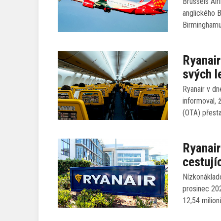
Brussels Air
anglického 
Birminghamu 
Ryanair
svých l
Ryanair v dn
informoval, 
(OTA) přesta
Ryanair
cestují
Nízkonáklado
prosinec 202
12,54 milion