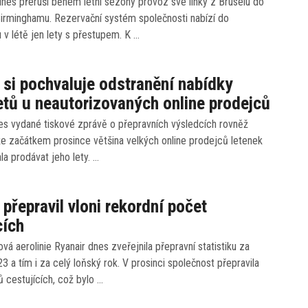
lines přeruší během letní sezóny provoz své linky z Bruselu do
Birminghamu. Rezervační systém společnosti nabízí do
v létě jen lety s přestupem. K …
 si pochvaluje odstranění nabídky
etů u neautorizovaných online prodejců
es vydané tiskové zprávě o přepravních výsledcích rovněž
že začátkem prosince většina velkých online prodejců letenek
la prodávat jeho lety. …
 přepravil vloni rekordní počet
cích
vá aerolinie Ryanair dnes zveřejnila přepravní statistiku za
3 a tím i za celý loňský rok. V prosinci společnost přepravila
ů cestujících, což bylo …