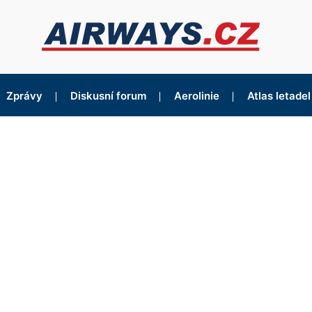
Zprávy
Diskusní forum
Aerolinie
Atlas letadel