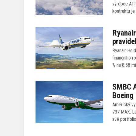
výrobce ATR
kontraktu je
Ryanair
pravide
Ryanair Hold
finančního r
% na 8,58 mi
SMBC Av
Boeing
Americký výr
737 MAX. Le
své portfoli