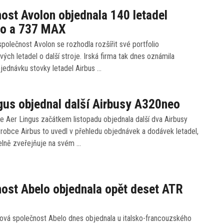
ost Avolon objednala 140 letadel
o a 737 MAX
polečnost Avolon se rozhodla rozšířit své portfolio
vých letadel o další stroje. Irská firma tak dnes oznámila
jednávku stovky letadel Airbus …
gus objednal další Airbusy A320neo
nie Aer Lingus začátkem listopadu objednala další dva Airbusy
robce Airbus to uvedl v přehledu objednávek a dodávek letadel,
delně zveřejňuje na svém …
ost Abelo objednala opět deset ATR
gová společnost Abelo dnes objednala u italsko-francouzského