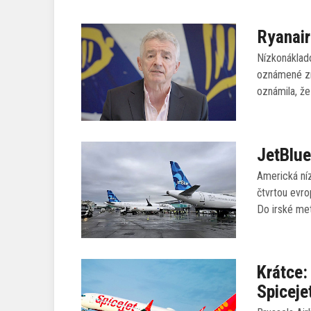
Ryanair
Nízkonáklado
oznámené zm
oznámila, že
JetBlue
Americká níz
čtvrtou evro
Do irské me
Krátce:
Spiceje