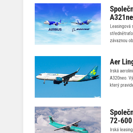
Společn
A321ne
Leasingová s
střednětraťo
závaznou ob
Aer Lin
Irská aeroli
A320neo. Vý
který pravi
Společn
72-600
Irská leasin