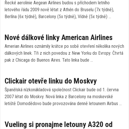
Řecké aerolinie Aegean Airlines budou s příchodem letního
letového řádu 2009 nově létat z Athén do Bruselu (7x týdně),
Berlína (6x týdně), Barcelony (5x týdně), Vídně (5x týdně) …
Nové dálkové linky American Airlines
Amerian Airlines oznámily krátce po sobě otevření několika nových
dálkových linek. Tři z nich povedou z New Yorku do Evropy. Čtvrtá
pak z Chicaga do Buenos Aires. Tato linka bude …
Clickair otevře linku do Moskvy
Španělská nízkonákladová společnost Clickair bude od 1. června
2007 létat do Moskvy. Nová linka z Barcelony na moskevské
letiště Domodědovo bude provozována denně letounem Airbus …
Vueling si pronajme letouny A320 od