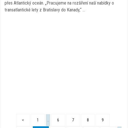
přes Atlantický oceán. „Pracujeme na rozšíření naší nabídky o
transatlantické lety z Bratislavy do Kanady,“ …
<
1
…
6
7
8
9