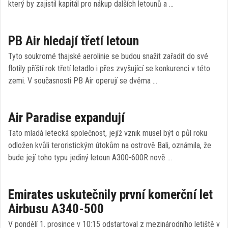
který by zajistil kapitál pro nákup dalších letounů a …
PB Air hledají třetí letoun
Tyto soukromé thajské aerolinie se budou snažit zařadit do své
flotily příští rok třetí letadlo i přes zvyšující se konkurenci v této
zemi. V současnosti PB Air operují se dvěma …
Air Paradise expandují
Tato mladá letecká společnost, jejíž vznik musel být o půl roku
odložen kvůli teroristickým útokům na ostrově Bali, oznámila, že
bude její toho typu jediný letoun A300-600R nově …
Emirates uskutečnily první komerční let
Airbusu A340-500
V pondělí 1. prosince v 10:15 odstartoval z mezinárodního letiště v