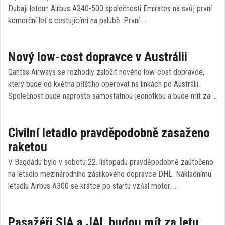
Dubaji letoun Airbus A340-500 společnosti Emirates na svůj první
komerční let s cestujícími na palubě. První …
Nový low-cost dopravce v Austrálii
Qantas Airways se rozhodly založit nového low-cost dopravce,
který bude od května příštího operovat na linkách po Austrálii.
Společnost bude naprosto samostatnou jednotkou a bude mít za …
Civilní letadlo pravděpodobně zasaženo
raketou
V Bagdádu bylo v sobotu 22. listopadu pravděpodobně zaútočeno
na letadlo mezinárodního zásilkového dopravce DHL. Nákladnímu
letadlu Airbus A300 se krátce po startu vzňal motor. …
Pasažéři SIA a JAL budou mít za letu