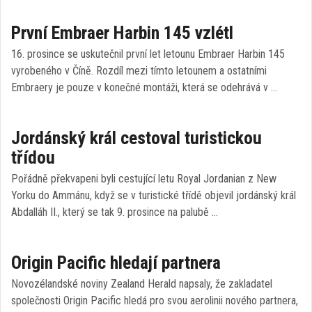
První Embraer Harbin 145 vzlétl
16. prosince se uskutečnil první let letounu Embraer Harbin 145
vyrobeného v Číně. Rozdíl mezi tímto letounem a ostatními
Embraery je pouze v konečné montáži, která se odehrává v …
Jordánský král cestoval turistickou
třídou
Pořádně překvapeni byli cestující letu Royal Jordanian z New
Yorku do Ammánu, když se v turistické třídě objevil jordánský král
Abdalláh II., který se tak 9. prosince na palubě …
Origin Pacific hledají partnera
Novozélandské noviny Zealand Herald napsaly, že zakladatel
společnosti Origin Pacific hledá pro svou aerolinii nového partnera,