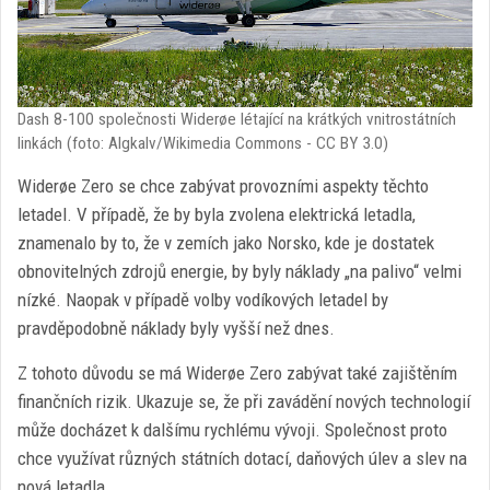
Dash 8-100 společnosti Widerøe létající na krátkých vnitrostátních
linkách (foto: Algkalv/Wikimedia Commons - CC BY 3.0)
Widerøe Zero se chce zabývat provozními aspekty těchto
letadel. V případě, že by byla zvolena elektrická letadla,
znamenalo by to, že v zemích jako Norsko, kde je dostatek
obnovitelných zdrojů energie, by byly náklady „na palivo“ velmi
nízké. Naopak v případě volby vodíkových letadel by
pravděpodobně náklady byly vyšší než dnes.
Z tohoto důvodu se má Widerøe Zero zabývat také zajištěním
finančních rizik. Ukazuje se, že při zavádění nových technologií
může docházet k dalšímu rychlému vývoji. Společnost proto
chce využívat různých státních dotací, daňových úlev a slev na
nová letadla.