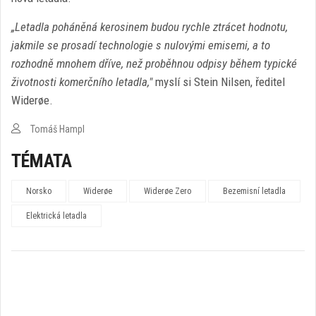
„Letadla poháněná kerosinem budou rychle ztrácet hodnotu,
jakmile se prosadí technologie s nulovými emisemi, a to
rozhodně mnohem dříve, než proběhnou odpisy během typické
životnosti komerčního letadla,"
myslí si Stein Nilsen, ředitel
Widerøe.
Tomáš Hampl
TÉMATA
Norsko
Widerøe
Widerøe Zero
Bezemisní letadla
Elektrická letadla