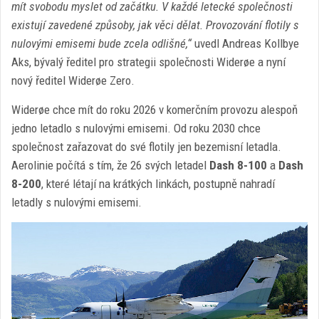
mít svobodu myslet od začátku. V každé letecké společnosti
existují zavedené způsoby, jak věci dělat. Provozování flotily s
nulovými emisemi bude zcela odlišné,“
uvedl Andreas Kollbye
Aks, bývalý ředitel pro strategii společnosti Widerøe a nyní
nový ředitel Widerøe Zero.
Widerøe chce mít do roku 2026 v komerčním provozu alespoň
jedno letadlo s nulovými emisemi. Od roku 2030 chce
společnost zařazovat do své flotily jen bezemisní letadla.
Aerolinie počítá s tím, že 26 svých letadel
Dash 8-100
a
Dash
8-200
, které létají na krátkých linkách, postupně nahradí
letadly s nulovými emisemi.