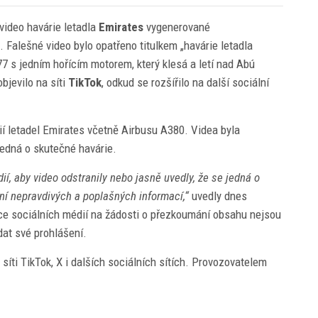
 video havárie letadla
Emirates
vygenerované
Falešné video bylo opatřeno titulkem „havárie letadla
77 s jedním hořícím motorem, který klesá a letí nad Abú
bjevilo na síti
TikTok
, odkud se rozšířilo na další sociální
ií letadel Emirates včetně Airbusu A380. Videa byla
jedná o skutečné havárie.
í, aby video odstranily nebo jasně uvedly, že se jedná o
ení nepravdivých a poplašných informací,“
uvedly dnes
kce sociálních médií na žádosti o přezkoumání obsahu nejsou
dat své prohlášení.
síti TikTok, X i dalších sociálních sítích. Provozovatelem