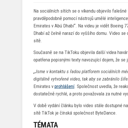
Na sociálních sítích se o víkendu objevilo falešné
pravděpodobně pomocí nástrojů umělé inteligence. 
Emirates v Abú Dhabí“. Na videu je vidět Boeing 7
Dhabí až čelně narazí do vyššího domu. Video se o
sítě.
Současně se na TikToku objevila další videa havár
opatřena popisnými texty navozující dojem, že se 
„Jsme v kontaktu s řadou platforem sociálních médi
digitálně vytvořené video, tak aby se zabránilo šíř
Emirates v
prohlášení
. Společnost uvedla, že rea
dostatečně rychlé, a proto považovala za nutné vy
V době vydání článku bylo video stále dostupné na 
sítě TikTok je čínská společnost ByteDance.
TÉMATA