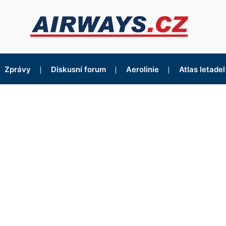
Zprávy
Diskusní forum
Aerolinie
Atlas letadel