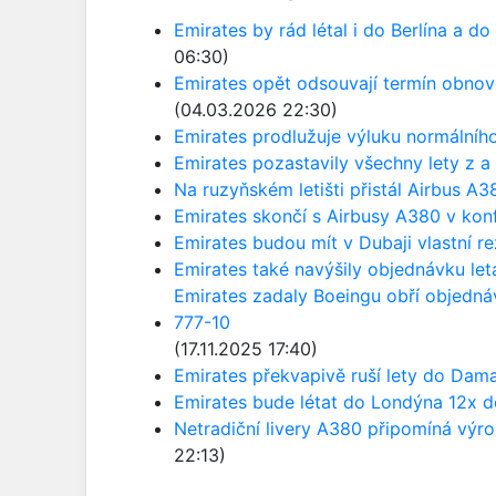
Emirates by rád létal i do Berlína a d
06:30)
Emirates opět odsouvají termín obnov
(04.03.2026 22:30)
Emirates prodlužuje výluku normálníh
Emirates pozastavily všechny lety z a
Na ruzyňském letišti přistál Airbus A3
Emirates skončí s Airbusy A380 v konf
Emirates budou mít v Dubaji vlastní re
Emirates také navýšily objednávku le
Emirates zadaly Boeingu obří objednáv
777-10
(17.11.2025 17:40)
Emirates překvapivě ruší lety do Dam
Emirates bude létat do Londýna 12x 
Netradiční livery A380 připomíná výr
22:13)