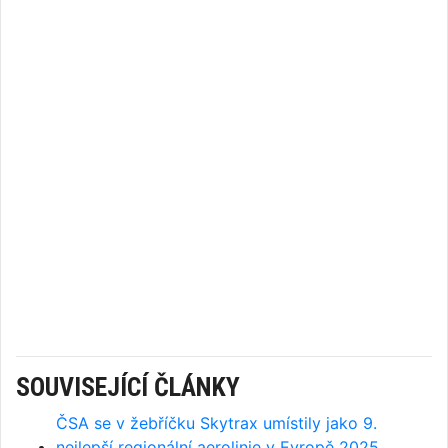
SOUVISEJÍCÍ ČLÁNKY
ČSA se v žebříčku Skytrax umístily jako 9.
nejlepší regionální aerolinie v Evropě 2025