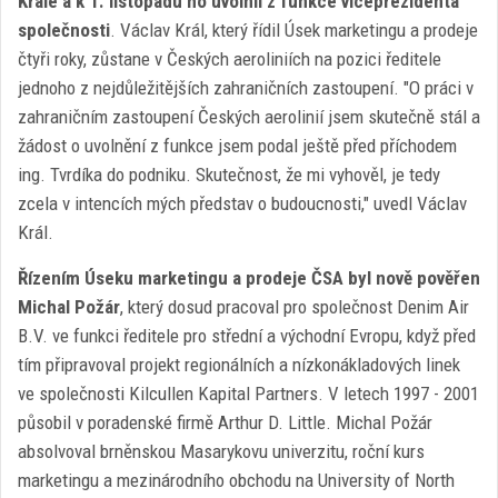
Krále a k 1. listopadu ho uvolnil z funkce viceprezidenta
společnosti
. Václav Král, který řídil Úsek marketingu a prodeje
čtyři roky, zůstane v Českých aeroliniích na pozici ředitele
jednoho z nejdůležitějších zahraničních zastoupení. "O práci v
zahraničním zastoupení Českých aerolinií jsem skutečně stál a
žádost o uvolnění z funkce jsem podal ještě před příchodem
ing. Tvrdíka do podniku. Skutečnost, že mi vyhověl, je tedy
zcela v intencích mých představ o budoucnosti," uvedl Václav
Král.
Řízením Úseku marketingu a prodeje ČSA byl nově pověřen
Michal Požár
, který dosud pracoval pro společnost Denim Air
B.V. ve funkci ředitele pro střední a východní Evropu, když před
tím připravoval projekt regionálních a nízkonákladových linek
ve společnosti Kilcullen Kapital Partners. V letech 1997 - 2001
působil v poradenské firmě Arthur D. Little. Michal Požár
absolvoval brněnskou Masarykovu univerzitu, roční kurs
marketingu a mezinárodního obchodu na University of North