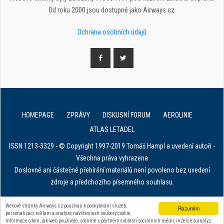
Od roku 2000 jsou dostupné jako Airways.cz.
Ochrana osobních údajů
HOMEPAGE
ZPRÁVY
DISKUSNÍ FORUM
AEROLINIE
ATLAS LETADEL
ISSN 1213-3329 - © Copyright 1997-2019 Tomáš Hampl a uvedení autoři -
Všechna práva vyhrazena
Doslovné ani částečné přebírání materiálů není povoleno bez uvedení
zdroje a předchozího písemného souhlasu.
E. in ART for african IVF clinics
Webové stránky Airways.cz používají k poskytování služeb,
Rozumím
personalizaci reklam a analýze návštěvnosti soubory cookie.
Zařízení na stahování dat z tachografu
Informace o tom, jak web používáte, sdílíme s partnery v oblasti sociálních médií, inzerce a analýz.