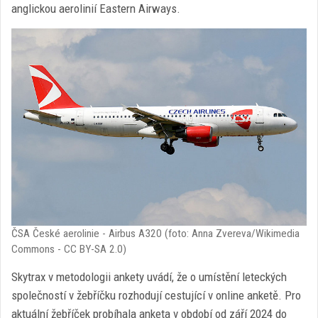
anglickou aerolinií Eastern Airways.
ČSA České aerolinie - Airbus A320 (foto: Anna Zvereva/Wikimedia
Commons - CC BY-SA 2.0)
Skytrax v metodologii ankety uvádí, že o umístění leteckých
společností v žebříčku rozhodují cestující v online anketě. Pro
aktuální žebříček probíhala anketa v období od září 2024 do