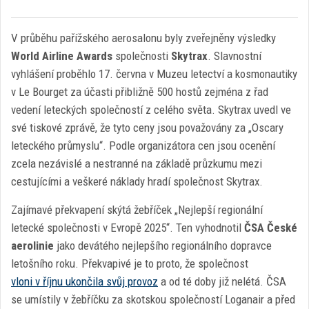
V průběhu pařížského aerosalonu byly zveřejněny výsledky
World Airline Awards
společnosti
Skytrax
. Slavnostní
vyhlášení proběhlo 17. června v Muzeu letectví a kosmonautiky
v Le Bourget za účasti přibližně 500 hostů zejména z řad
vedení leteckých společností z celého světa. Skytrax uvedl ve
své tiskové zprávě, že tyto ceny jsou považovány za „Oscary
leteckého průmyslu“. Podle organizátora cen jsou ocenění
zcela nezávislé a nestranné na základě průzkumu mezi
cestujícími a veškeré náklady hradí společnost Skytrax.
Zajímavé překvapení skýtá žebříček „Nejlepší regionální
letecké společnosti v Evropě 2025“. Ten vyhodnotil
ČSA České
aerolinie
jako devátého nejlepšího regionálního dopravce
letošního roku. Překvapivé je to proto, že společnost
vloni v říjnu ukončila svůj provoz
a od té doby již nelétá. ČSA
se umístily v žebříčku za skotskou společností Loganair a před