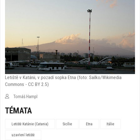
Letiště v Katánii, v pozadí sopka Etna (foto: Sailko/Wikimedia
Commons - CC BY 2.5)
Tomáš Hampl
TÉMATA
Letiště Katánie (Catania)
Sicílie
Etna
Itálie
uzavření letiště