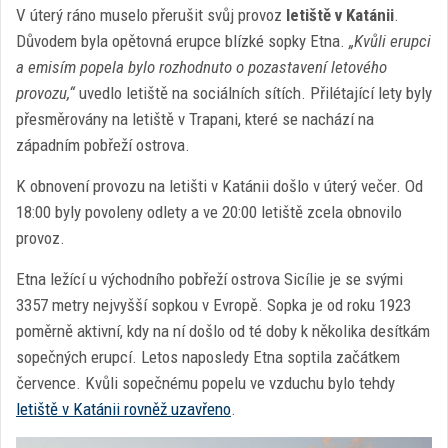
V úterý ráno muselo přerušit svůj provoz
letiště v Katánii
.
Důvodem byla opětovná erupce blízké sopky Etna.
„Kvůli erupci
a emisím popela bylo rozhodnuto o pozastavení letového
provozu,“
uvedlo letiště na sociálních sítích. Přilétající lety byly
přesměrovány na letiště v Trapani, které se nachází na
západním pobřeží ostrova.
K obnovení provozu na letišti v Katánii došlo v úterý večer. Od
18:00 byly povoleny odlety a ve 20:00 letiště zcela obnovilo
provoz.
Etna ležící u východního pobřeží ostrova Sicílie je se svými
3357 metry nejvyšší sopkou v Evropě. Sopka je od roku 1923
poměrně aktivní, kdy na ní došlo od té doby k několika desítkám
sopečných erupcí. Letos naposledy Etna soptila začátkem
července. Kvůli sopečnému popelu ve vzduchu bylo tehdy
letiště v Katánii rovněž uzavřeno
.