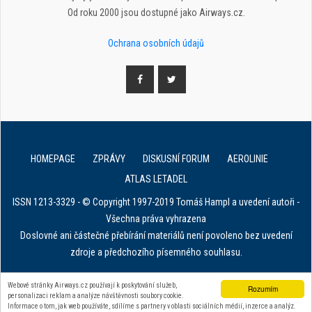
Od roku 2000 jsou dostupné jako Airways.cz.
Ochrana osobních údajů
HOMEPAGE
ZPRÁVY
DISKUSNÍ FORUM
AEROLINIE
ATLAS LETADEL
ISSN 1213-3329 - © Copyright 1997-2019 Tomáš Hampl a uvedení autoři -
Všechna práva vyhrazena
Doslovné ani částečné přebírání materiálů není povoleno bez uvedení
zdroje a předchozího písemného souhlasu.
E. in ART for african IVF clinics
Webové stránky Airways.cz používají k poskytování služeb,
Rozumím
personalizaci reklam a analýze návštěvnosti soubory cookie.
Zařízení na stahování dat z tachografu
Informace o tom, jak web používáte, sdílíme s partnery v oblasti sociálních médií, inzerce a analýz.