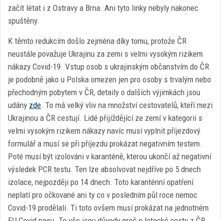
začít létat i z Ostravy a Brna. Ani tyto linky nebyly nakonec
spuštěny.
K těmto redukcím došlo zejména díky tomu, protože ČR
neustále považuje Ukrajinu za zemi s velmi vysokým rizikem
nákazy Covid-19. Vstup osob s ukrajinským občanstvím do ČR
je podobně jako u Polska omezen jen pro osoby s trvalým nebo
přechodným pobytem v ČR, detaily o dalších výjimkách jsou
udány
zde
. To má velký vliv na množství cestovatelů, kteří mezi
Ukrajinou a ČR cestují. Lidé přijíždějící ze zemí v kategorii s
velmi vysokým rizikem nákazy navíc musí vyplnit příjezdový
formulář a musí se při příjezdu prokázat negativním testem.
Poté musí být izolováni v karanténě, kterou ukončí až negativní
výsledek PCR testu. Ten lze absolvovat nejdříve po 5 dnech
izolace, nejpozději po 14 dnech. Toto karanténní opatření
neplatí pro očkované ani ty co v posledním půl roce nemoc
Covid-19 prodělali. Ti toto ovšem musí prokázat na jednotném
EU Covid pasu. To vše jsou důvody proč o letecké cesty z ČR