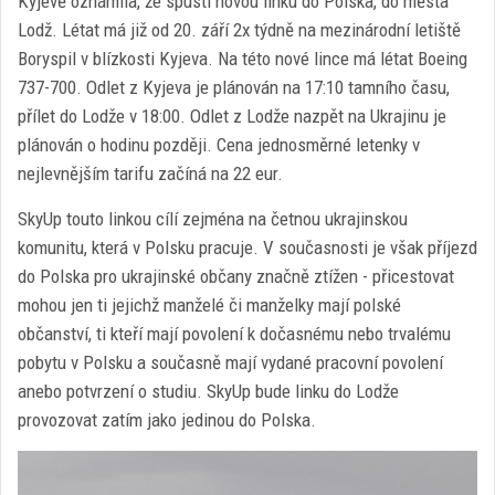
Kyjevě oznámila, že spustí novou linku do Polska, do města
Lodž. Létat má již od 20. září 2x týdně na mezinárodní letiště
Boryspil v blízkosti Kyjeva. Na této nové lince má létat Boeing
737-700. Odlet z Kyjeva je plánován na 17:10 tamního času,
přílet do Lodže v 18:00. Odlet z Lodže nazpět na Ukrajinu je
plánován o hodinu později. Cena jednosměrné letenky v
nejlevnějším tarifu začíná na 22 eur.
SkyUp touto linkou cílí zejména na četnou ukrajinskou
komunitu, která v Polsku pracuje. V současnosti je však příjezd
do Polska pro ukrajinské občany značně ztížen - přicestovat
mohou jen ti jejichž manželé či manželky mají polské
občanství, ti kteří mají povolení k dočasnému nebo trvalému
pobytu v Polsku a současně mají vydané pracovní povolení
anebo potvrzení o studiu. SkyUp bude linku do Lodže
provozovat zatím jako jedinou do Polska.