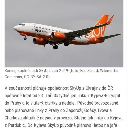
Boeing společnosti SkyUp, září 2019 (foto: Eric Salard, Wikimedia
Commons, CC-BY-SA-2.0)
V současnosti plánuje společnost SkyUp z Ukrajiny do ČR
opětovně létat od 23. září 3x týdně jen linku z Kyjeva-Boryspil
do Prahy a to v úterý, čtvrtky a neděle. Původně provozované
nebo plánované linky z Prahy do Záporoží, Oděsy, Lvova a
Charkova aktuálně nejsou v provozu. Stejně tak linka do Kyjeva
z Pardubic. Do Kyjeva SkyUp původně plánoval letos na jaře