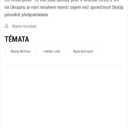
na Ukrajinu je nyní mnohem menší zájem než společnost SkyUp
původně předpokládala.
Martin Horáček
TÉMATA
SkyUp Airlines
Letiště Lodž
Kyjev-Borispol