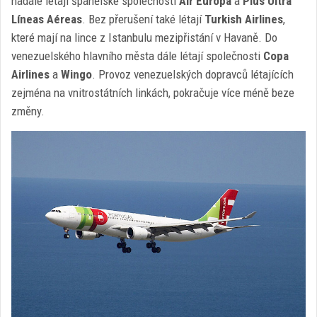
nadále létají španělské společnosti
Air Europa
a
Plus Ultra
Líneas Aéreas
. Bez přerušení také létají
Turkish Airlines
,
které mají na lince z Istanbulu mezipřistání v Havaně. Do
venezuelského hlavního města dále létají společnosti
Copa
Airlines
a
Wingo
. Provoz venezuelských dopravců létajících
zejména na vnitrostátních linkách, pokračuje více méně beze
změny.