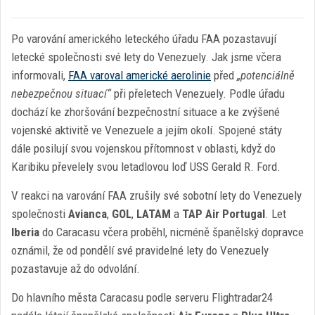
Po varování amerického leteckého úřadu FAA pozastavují
letecké společnosti své lety do Venezuely. Jak jsme včera
informovali,
FAA varoval americké aerolinie
před
„potenciálně
nebezpečnou situací“
při přeletech Venezuely. Podle úřadu
dochází ke zhoršování bezpečnostní situace a ke zvýšené
vojenské aktivitě ve Venezuele a jejím okolí. Spojené státy
dále posilují svou vojenskou přítomnost v oblasti, když do
Karibiku převelely svou letadlovou loď USS Gerald R. Ford.
V reakci na varování FAA zrušily své sobotní lety do Venezuely
společnosti
Avianca
,
GOL
,
LATAM
a
TAP Air Portugal
. Let
Iberia
do Caracasu včera proběhl, nicméně španělský dopravce
oznámil, že od pondělí své pravidelné lety do Venezuely
pozastavuje až do odvolání.
Do hlavního města Caracasu podle serveru Flightradar24