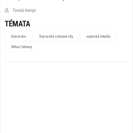
Tomáš Hampl
TÉMATA
Švýcarsko
Švýcarské vzdušné síly
vojenská letadla
Stíhací letouny