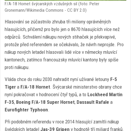
F/A-18 Hornet švýcarských vzdušných sil (foto: Peter
Gronemann/Wikimedia Commons - CC BY 2.0)
Hlasování se zúčastnilo zhruba tři miliony oprávněných
hlasujících, přičemž pro bylo jen o 8670 hlasujících více než
odpůrců. Schválení nákupu nových stihaček je překvapivé,
protože před referendem se očekávalo, že návrh neprojde. Pro
nákup nových letadel hlasovali lidé více v německy mluvící
kantonech, zatímco francouzsky mluvící kantony byly spíše
proti nákupu.
Vláda chce do roku 2030 nahradit nyní užívané letouny
F-5
Tiger
a
F/A-18 Hornet
. Švýcarské ministerstvo obrany chce
nyní pokračovat v hodnocení čtyř typů, a to
Lockheed Martin
F-35
,
Boeing F/A-18 Super Hornet
,
Dassault Rafale
a
Eurofighter Typhoon
.
Při podobném referendu v roce 2014 hlasující zamítli nákup
švédských letadel
Jas-39 Gripen
v hodnotě tří miliard franků.