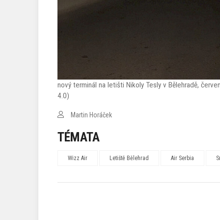
nový terminál na letišti Nikoly Tesly v Bělehradě, čer
4.0)
Martin Horáček
TÉMATA
Wizz Air
Letiště Bělehrad
Air Serbia
S