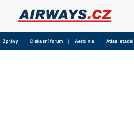
Zprávy
Diskusní forum
Aerolinie
Atlas letadel