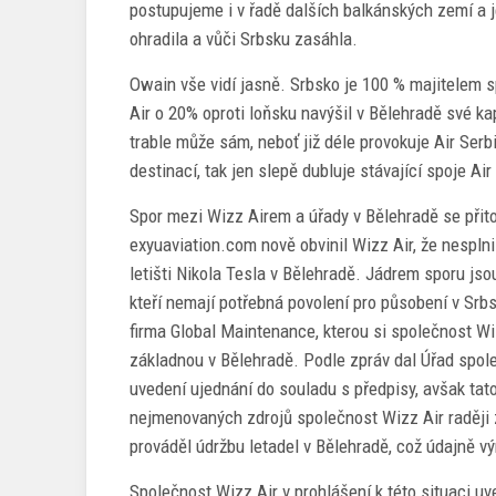
postupujeme i v řadě dalších balkánských zemí a j
ohradila a vůči Srbsku zasáhla.
Owain vše vidí jasně. Srbsko je 100 % majitelem 
Air o 20% oproti loňsku navýšil v Bělehradě své ka
trable může sám, neboť již déle provokuje Air Serb
destinací, tak jen slepě dubluje stávající spoje Air
Spor mezi Wizz Airem a úřady v Bělehradě se přito
exyuaviation.com nově obvinil Wizz Air, že nesplni
letišti Nikola Tesla v Bělehradě. Jádrem sporu jso
kteří nemají potřebná povolení pro působení v Srb
firma Global Maintenance, kterou si společnost Wiz
základnou v Bělehradě. Podle zpráv dal Úřad spole
uvedení ujednání do souladu s předpisy, avšak tato
nejmenovaných zdrojů společnost Wizz Air raději z
prováděl údržbu letadel v Bělehradě, což údajně v
Společnost Wizz Air v prohlášení k této situaci uve