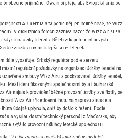
e to obecně přijímáno. Owain si přeje, aby Evropská unie se
společnosti
Air Serbia
a ta podle něj jen nelibě nese, že Wizz
pacity. V diskuzních fórech zaznívá názor, že Wizz Air si za
ii, když místo aby hledal z Bělehradu potenciál nových
 Serbie a nabízí na nich lepší ceny letenek.
m dále vyostřuje. Srbský regulátor podle serveru
l místní regulační požadavky na organizaci údržby letadel na
u uzavřené smlouvy Wizz Airu s poskytovateli údržby letadel,
sku. Mezi identifikovanými společnostmi byla i bulharská
z Air najala k provádění běžné provozní údržby své flotily se
čnosti Wizz Air třicetidenní lhůtu na nápravu situace a
 lhůta údajně uplynula, aniž by došlo k řešení. Podle
ačala vysílat vlastní technický personál z Maďarska, aby
ýrazně zvýšilo provozní náklady letecké společnosti.
dla: „
V návaznosti na neočekávané změny místních