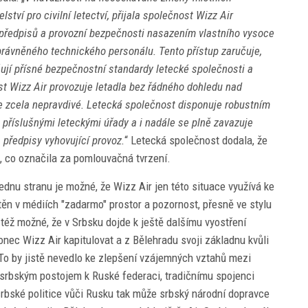
ství pro civilní letectví, přijala společnost Wizz Air
ní předpisů a provozní bezpečnosti nasazením vlastního vysoce
právněného technického personálu. Tento přístup zaručuje,
ňují přísné bezpečnostní standardy letecké společnosti a
ost Wizz Air provozuje letadla bez řádného dohledu nad
je zcela nepravdivé. Letecká společnost disponuje robustním
příslušnými leteckými úřady a i nadále se plně zavazuje
 předpisy vyhovující provoz.
“ Letecká společnost dodala, že
, co označila za pomlouvačná tvrzení.
jednu stranu je možné, že Wizz Air jen této situace využívá ke
štěn v médiích "zadarmo" prostor a pozornost, přesně ve stylu
též možné, že v Srbsku dojde k ještě dalšímu vyostření
ec Wizz Air kapitulovat a z Bělehradu svoji základnu kvůli
 To by jistě nevedlo ke zlepšení vzájemných vztahů mezi
 srbským postojem k Ruské federaci, tradičnímu spojenci
rbské politice vůči Rusku tak může srbský národní dopravce