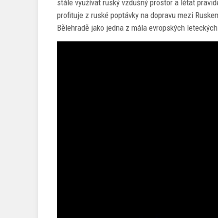
stále využívat ruský vzdušný prostor a létat pravid
profituje z ruské poptávky na dopravu mezi Ruskem
Bělehradě jako jedna z mála evropských leteckýc