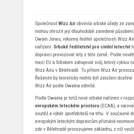
Společnost
Wizz Air
obvinila srbské úřady ze zave
mohou ohrozit její dlouhodobě zavedené působení 
Owain Jones, výkonný ředitel společnosti Wizz Air
nařízení.
Srbské ředitelství pro civilní letectví
t
dopravci provozovat lety z této země. Podle novéh
mezi EU a Srbskem zahajovat svůj letový cyklus na
Wizz Airu v Bělehradě. Tu přitom Wizz Air provoz
Řešením by teoreticky mohlo být založení dceřiné 
Wizz Air podle Owaina odmítá.
Podle Owaina je totiž nové srbské nařízení v rozp
evropském leteckém prostoru
(ECAA), a varoval
soutěž a výběr spotřebitelů na trhu. V současné 
evropským leteckým dopravcům přiznává neomezené
zde v Bělehradě provozujeme základnu, z níž využ