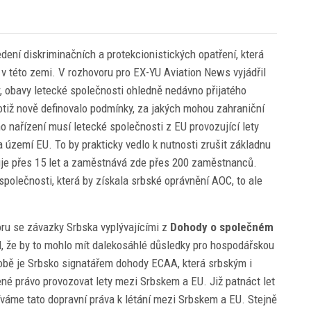
dení diskriminačních a protekcionistických opatření, která
v této zemi. V rozhovoru pro EX-YU Aviation News vyjádřil
, obavy letecké společnosti ohledně nedávno přijatého
otiž nově definovalo podmínky, za jakých mohou zahraniční
o nařízení musí letecké společnosti z EU provozující lety
 území EU. To by prakticky vedlo k nutnosti zrušit základnu
uje přes 15 let a zaměstnává zde přes 200 zaměstnanců.
společnosti, která by získala srbské oprávnění AOC, to ale
oru se závazky Srbska vyplývajícími z
Dohody o společném
, že by to mohlo mít dalekosáhlé důsledky pro hospodářskou
době je Srbsko signatářem dohody ECAA, která srbským i
 právo provozovat lety mezi Srbskem a EU. Již patnáct let
íváme tato dopravní práva k létání mezi Srbskem a EU. Stejně