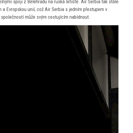
elnými spoji z Bělehradu na ruská letiště. Air Serbia tak stále
 a Evropskou unií, což Air Serbia s jedním přestupem v
h společností může svým cestujícím nabídnout.