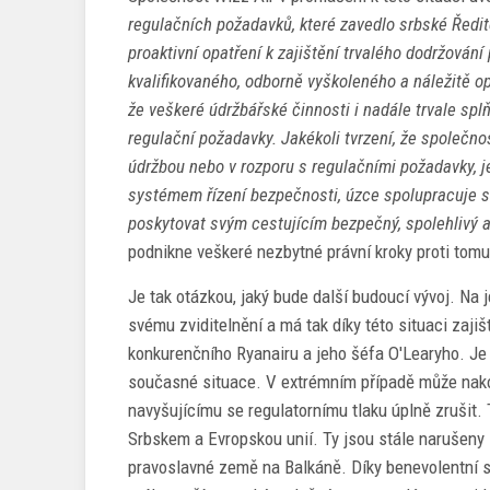
regulačních požadavků, které zavedlo srbské Ředitel
proaktivní opatření k zajištění trvalého dodržová
kvalifikovaného, odborně vyškoleného a náležitě o
že veškeré údržbářské činnosti i nadále trvale spl
regulační požadavky. Jakékoli tvrzení, že společn
údržbou nebo v rozporu s regulačními požadavky, 
systémem řízení bezpečnosti, úzce spolupracuje s 
poskytovat svým cestujícím bezpečný, spolehlivý a
podnikne veškeré nezbytné právní kroky proti tomu
Je tak otázkou, jaký bude další budoucí vývoj. Na 
svému zviditelnění a má tak díky této situaci zaji
konkurenčního Ryanairu a jeho šéfa O'Learyho. Je 
současné situace. V extrémním případě může nakon
navyšujícímu se regulatornímu tlaku úplně zrušit.
Srbskem a Evropskou unií. Ty jsou stále narušeny
pravoslavné země na Balkáně. Díky benevolentní s