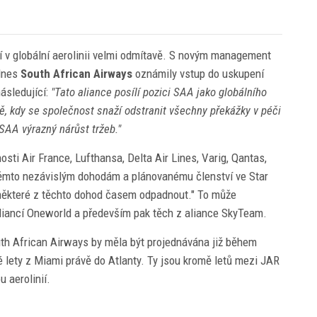
ví v globální aerolinii velmi odmítavě. S novým management
 dnes
South African Airways
oznámily vstup do uskupení
následující:
"Tato aliance posílí pozici SAA jako globálního
bě, kdy se společnost snaží odstranit všechny překážky v péči
SAA výrazný nárůst tržeb."
ti Air France, Lufthansa, Delta Air Lines, Varig, Qantas,
k těmto nezávislým dohodám a plánovanému členství ve Star
m některé z těchto dohod časem odpadnout." To může
liancí Oneworld a především pak těch z aliance SkyTeam.
uth African Airways by měla být projednávána již během
é lety z Miami právě do Atlanty. Ty jsou kromě letů mezi JAR
 aerolinií.