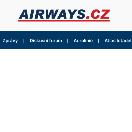
Zprávy
Diskusní forum
Aerolinie
Atlas letadel