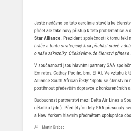
Ještě nedávno se tato aerolinie stavěla ke členst
přišel ale také nový přístup k této problematice a
Star Alliance
. Prezident společnosti k tomu řekl 
hráče a tento strategický krok přichází právě v do
o naše zákazníky. Očekáváme, že členství přinese 
V současnosti jsou hlavními partnery SAA společnos
Emirates, Cathay Pacific, bmi, El-Al. Ve vztahu 
Alliance South African řekly: "Spolu se členství
postihnout především dopravce z konkurenčních a
Budoucnost partnerství mezi Delta Air Lines a So
několika týdnů. Před čtyřmi lety SAA přesunuly sv
a New Yorkem hlavním předmětem spolupráce obou
Martin Brabec