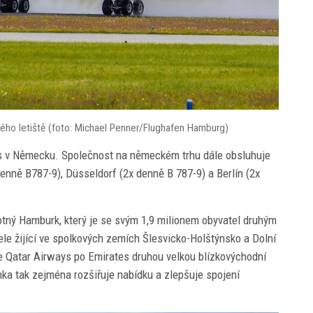
ého letiště (foto: Michael Penner/Flughafen Hamburg)
ys v Německu. Společnost na německém trhu dále obsluhuje
enně B787-9), Düsseldorf (2x denně B 787-9) a Berlín (2x
tný Hamburk, který je se svým 1,9 milionem obyvatel druhým
le žijící ve spolkových zemích Šlesvicko-Holštýnsko a Dolní
e Qatar Airways po Emirates druhou velkou blízkovýchodní
inka tak zejména rozšiřuje nabídku a zlepšuje spojení