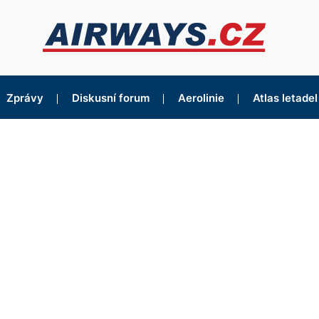
Zprávy
Diskusní forum
Aerolinie
Atlas letadel