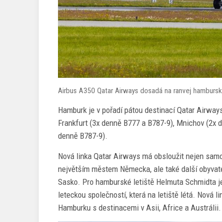
Airbus A350 Qatar Airways dosadá na ranvej hambursk
Hamburk je v pořadí pátou destinací Qatar Airwa
Frankfurt (3x denně B777 a B787-9), Mnichov (2x d
denně B787-9).
Nová linka Qatar Airways má obsloužit nejen samo
největším městem Německa, ale také další obyvate
Sasko. Pro hamburské letiště Helmuta Schmidta j
leteckou společností, která na letiště létá. Nová l
Hamburku s destinacemi v Asii, Africe a Austrálii.