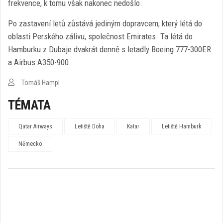
frekvence, k tomu však nakonec nedošlo.
Po zastavení letů zůstává jediným dopravcem, který létá do
oblasti Perského zálivu, společnost Emirates. Ta létá do
Hamburku z Dubaje dvakrát denně s letadly Boeing 777-300ER
a Airbus A350-900.
Tomáš Hampl
TÉMATA
Qatar Airways
Letiště Doha
Katar
Letiště Hamburk
Německo