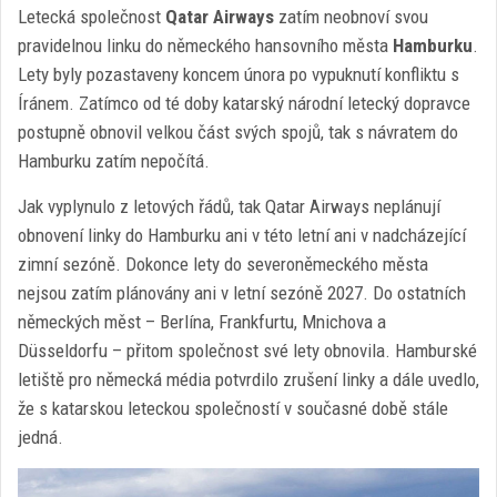
Letecká společnost
Qatar Airways
zatím neobnoví svou
pravidelnou linku do německého hansovního města
Hamburku
.
Lety byly pozastaveny koncem února po vypuknutí konfliktu s
Íránem. Zatímco od té doby katarský národní letecký dopravce
postupně obnovil velkou část svých spojů, tak s návratem do
Hamburku zatím nepočítá.
Jak vyplynulo z letových řádů, tak Qatar Airways neplánují
obnovení linky do Hamburku ani v této letní ani v nadcházející
zimní sezóně. Dokonce lety do severoněmeckého města
nejsou zatím plánovány ani v letní sezóně 2027. Do ostatních
německých měst – Berlína, Frankfurtu, Mnichova a
Düsseldorfu – přitom společnost své lety obnovila. Hamburské
letiště pro německá média potvrdilo zrušení linky a dále uvedlo,
že s katarskou leteckou společností v současné době stále
jedná.